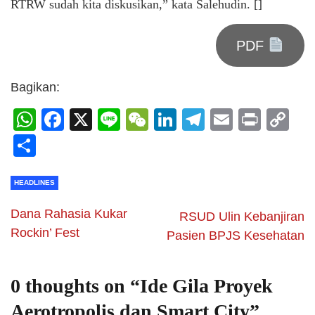
RTRW sudah kita diskusikan,” kata Salehudin. []
PDF
Bagikan:
WhatsApp
Facebook
X
Line
WeChat
LinkedIn
Telegram
Email
Print
C
Li
Share
HEADLINES
Dana Rahasia Kukar
RSUD Ulin Kebanjiran
Rockin’ Fest
Pasien BPJS Kesehatan
0 thoughts on “
Ide Gila Proyek
Aerotropolis dan Smart City
”