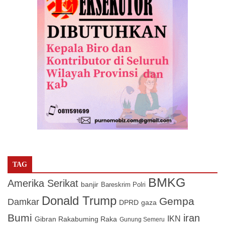
TAG
BMKG
Amerika Serikat
banjir
Bareskrim Polri
Donald Trump
Gempa
Damkar
DPRD
gaza
Bumi
iran
IKN
Gibran Rakabuming Raka
Gunung Semeru