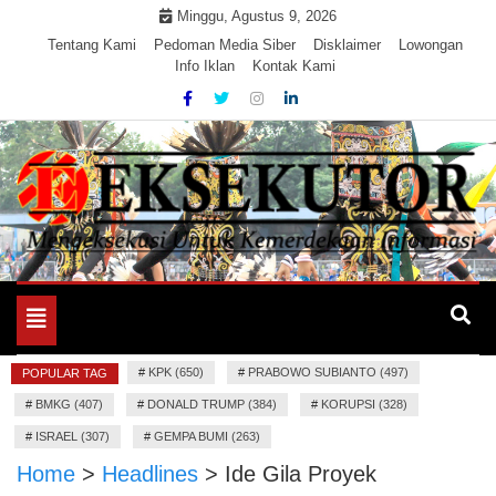
Skip
Minggu, Agustus 9, 2026
to
Tentang Kami
Pedoman Media Siber
Disklaimer
Lowongan
Info Iklan
Kontak Kami
content
Mengeksekusi Berita Untuk Kemerdekaan dan Keadilan
EKSEKUTOR
Informasi
Toggle
navigation
#
KPK (650)
#
PRABOWO SUBIANTO (497)
POPULAR TAG
#
BMKG (407)
#
DONALD TRUMP (384)
#
KORUPSI (328)
#
ISRAEL (307)
#
GEMPA BUMI (263)
Home
>
Headlines
>
Ide Gila Proyek