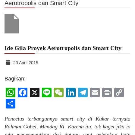
Aerotropolis dan Smart City
Ide Gila Proyek Aerotropolis dan Smart City
20 April 2015
Bagikan:
WhatsApp
Facebook
X
Line
WeChat
LinkedIn
Telegram
Email
Print
C
Li
Share
Pencetus terbangunnya smart city di Kukar ternyata
Rahmat Gobel, Mendag RI. Karena itu, tak kaget jika ia
rela menyempatkan diri datang saat peletakan batu