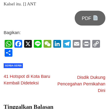
Kalsel itu. [] ANT
PDF
Bagikan:
WhatsApp
Facebook
X
Line
WeChat
LinkedIn
Telegram
Email
Print
C
Li
Share
SERBA-SERBI
41 Hotspot di Kota Baru
Disdik Dukung
Kembali Dideteksi
Pencegahan Pernikahan
Dini
Tinggalkan Balasan