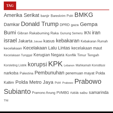
TAG
BMKG
Amerika Serikat
banjir
Bareskrim Polri
Donald Trump
Gempa
Damkar
DPRD
gaza
Bumi
iran
IKN
Gibran Rakabuming Raka
Gunung Semeru
israel
kebakaran
Jakarta
kasus
Kebakaran Rumah
Jokowi
Kecelakaan Lalu Lintas
kecelakaan maut
kecelakaan
Kerugian Negara
Konflik Timur Tengah
Kecelakaan Tunggal
KPK
korupsi
Korsleting Listrik
Mahkamah Konstitusi
Lebanon
Pembunuhan
narkoba
penemuan mayat
Polda
Palestina
Prabowo
Polda Metro Jaya
Kaltim
Polri
Prabowo
Subianto
samarinda
PVMBG
rusia
sabu
Pramono Anung
TNI