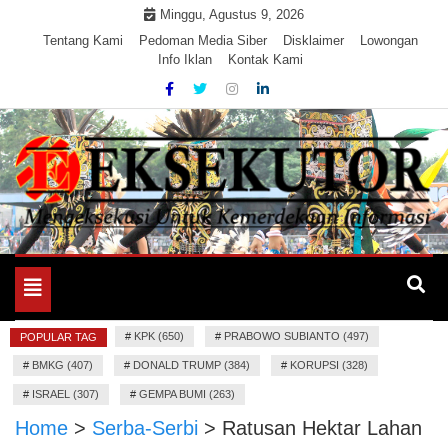
Skip
Minggu, Agustus 9, 2026
to
Tentang Kami
Pedoman Media Siber
Disklaimer
Lowongan
Info Iklan
Kontak Kami
content
Mengeksekusi Berita Untuk Kemerdekaan dan Keadilan
EKSEKUTOR
Informasi
Toggle
navigation
#
KPK (650)
#
PRABOWO SUBIANTO (497)
POPULAR TAG
#
BMKG (407)
#
DONALD TRUMP (384)
#
KORUPSI (328)
#
ISRAEL (307)
#
GEMPA BUMI (263)
Home
>
Serba-Serbi
>
Ratusan Hektar Lahan