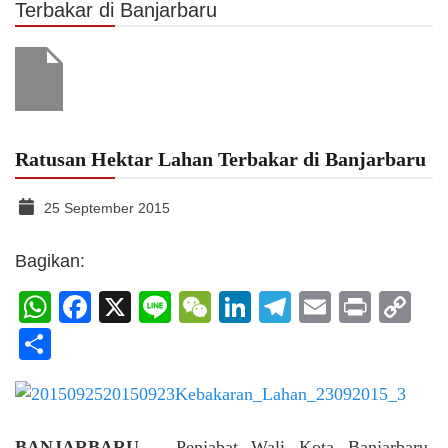
Terbakar di Banjarbaru
Ratusan Hektar Lahan Terbakar di Banjarbaru
25 September 2015
Bagikan:
WhatsApp
Facebook
X
Line
WeChat
LinkedIn
Telegram
Email
Print
C
Li
Share
BANJARBARU
– Penjabat Wali Kota Banjarbaru,