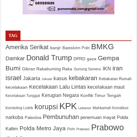
TAG
BMKG
Amerika Serikat
banjir
Bareskrim Polri
Donald Trump
Gempa
Damkar
DPRD
gaza
Bumi
iran
IKN
Gibran Rakabuming Raka
Gunung Semeru
israel
kebakaran
Jakarta
kasus
Kebakaran Rumah
Jokowi
Kecelakaan Lalu Lintas
kecelakaan maut
kecelakaan
Kerugian Negara
Konflik Timur Tengah
Kecelakaan Tunggal
KPK
korupsi
Korsleting Listrik
Mahkamah Konstitusi
Lebanon
Pembunuhan
narkoba
penemuan mayat
Polda
Palestina
Prabowo
Polda Metro Jaya
Kaltim
Polri
Prabowo