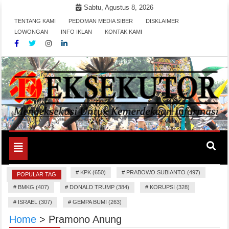
Skip
Sabtu, Agustus 8, 2026
to
TENTANG KAMI
PEDOMAN MEDIA SIBER
DISKLAIMER
content
LOWONGAN
INFO IKLAN
KONTAK KAMI
Mengeksekusi Berita Untuk Kemerdekaan dan Keadilan
EKSEKUTOR
Informasi
Toggle
navigation
#
KPK (650)
#
PRABOWO SUBIANTO (497)
POPULAR TAG
#
BMKG (407)
#
DONALD TRUMP (384)
#
KORUPSI (328)
#
ISRAEL (307)
#
GEMPA BUMI (263)
Home
>
Pramono Anung