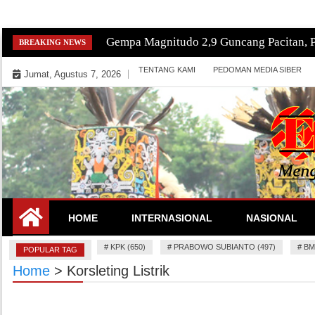
Skip
Gempa Magnitudo 3,1 Guncang Barat Lau
BREAKING NEWS
to
TENTANG KAMI
PEDOMAN MEDIA SIBER
content
Jumat, Agustus 7, 2026
Mengeksekusi Berita Untuk Kemerdekaan dan Keadilan In
EKSEKUTOR
HOME
INTERNASIONAL
NASIONAL
#
KPK (650)
#
PRABOWO SUBIANTO (497)
#
BM
POPULAR TAG
Home
>
Korsleting Listrik