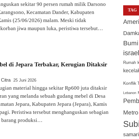
anguskan sekitar 90 persen rumah milik Darsono
TAG
 Karangsono, Kecamatan Dander, Kabupaten
Kamis (25/06/2026) malam. Meski tidak
Ameri
korban jiwa maupun luka, peristiwa tersebut…
Damk
Bumi
israe
Rumah
l di Jepara Terbakar, Kerugian Ditaksir
kecela
 Citra
25 Juni 2026
Konflik
gian material hingga sekitar Rp600 juta ditaksir
Lebanon
aran yang melanda sebuah gudang mebel di Desa
Pemb
matan Jepara, Kabupaten Jepara (Jepara), Kamis
pagi. Peristiwa tersebut menghanguskan sebagian
Metro
 barang produksi…
Sub
samar