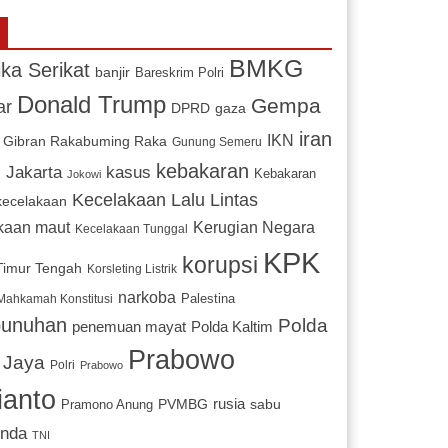
BMKG
ka Serikat
banjir
Bareskrim Polri
Donald Trump
Gempa
ar
DPRD
gaza
iran
IKN
Gibran Rakabuming Raka
Gunung Semeru
l
kebakaran
Jakarta
kasus
Kebakaran
Jokowi
Kecelakaan Lalu Lintas
kecelakaan
Kerugian Negara
kaan maut
Kecelakaan Tunggal
KPK
korupsi
 Timur Tengah
Korsleting Listrik
narkoba
Mahkamah Konstitusi
Palestina
unuhan
Polda
penemuan mayat
Polda Kaltim
Prabowo
 Jaya
Polri
Prabowo
ianto
PVMBG
rusia
sabu
Pramono Anung
inda
TNI