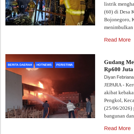
listrik mengh
(60) di Desa
Bojonegoro, 
menimbulkan 
Read More
Gudang Mebe
BERITA DAERAH
HOTNEWS
PERISTIWA
Rp600 Juta
Diyan Febriana
JEPARA - Keru
akibat kebak
Pengkol, Keca
(25/06/2026) 
bangunan dan
Read More