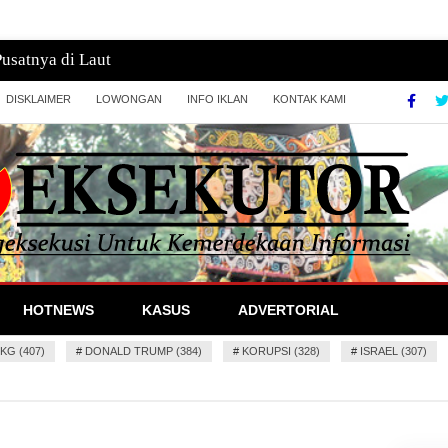
t Tambrauw, Belum Ada Laporan Kerusakan
DISKLAIMER
LOWONGAN
INFO IKLAN
KONTAK KAMI
formasi
HOTNEWS
KASUS
ADVERTORIAL
KG (407)
#
DONALD TRUMP (384)
#
KORUPSI (328)
#
ISRAEL (307)