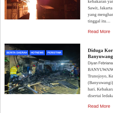
kebakaran yan
Sawit, Jakarta
yang menghan
tinggal itu…
Read More
Diduga Kors
BERITA DAERAH
HOTNEWS
PERISTIWA
Banyuwangi
Diyan Febriana
BANYUWANGI -
Trunojoyo, K
(Banyuwangi),
hari. Kebakara
disertai leda
Read More