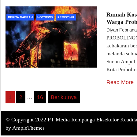
Rumah Koso
BERITA DAERAH
HOTNEWS
PERISTIWA
Warga Prob
Diyan Febriana
PROBOLINGGO
kebakaran be
melanda sebua
Sunan Ampel,
Kota Probolin
Read More
Paginasi
1
2
…
16
Berikutnya
pos
© Copyright 2022 PT Media Rempanga Eksekutor Keadila
by AmpleThemes