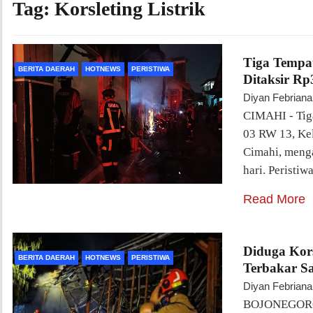
Tag:
Korsleting Listrik
Tiga Tempat
BERITA DAERAH
HOTNEWS
PERISTIWA
Ditaksir Rp
Diyan Febriana
CIMAHI - Tiga
03 RW 13, Kel
Cimahi, meng
hari. Peristiw
Read More
Diduga Kor
BERITA DAERAH
HOTNEWS
PERISTIWA
Terbakar Sa
Diyan Febriana
BOJONEGORO -