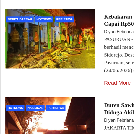
Kebakaran 
BERITA DAERAH
HOTNEWS
PERISTIWA
Capai Rp50
Diyan Febriana
PASURUAN - R
berhasil menc
Sidorejo, De
Pasuruan, set
(24/06/2026) 
Read More
Duren Sawi
HOTNEWS
NASIONAL
PERISTIWA
Diduga Akib
Diyan Febriana
JAKARTA TIMU