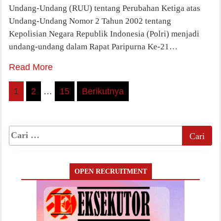
Undang-Undang (RUU) tentang Perubahan Ketiga atas
Undang-Undang Nomor 2 Tahun 2002 tentang
Kepolisian Negara Republik Indonesia (Polri) menjadi
undang-undang dalam Rapat Paripurna Ke-21…
Read More
Paginasi
1
2
…
15
Berikutnya
pos
OPEN RECRUITMENT