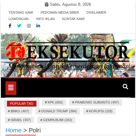
Skip
Sabtu, Agustus 8, 2026
to
TENTANG KAMI
PEDOMAN MEDIA SIBER
DISKLAIMER
content
LOWONGAN
INFO IKLAN
KONTAK KAMI
Mengeksekusi Berita Untuk Kemerdekaan dan Keadilan
EKSEKUTOR
Informasi
Toggle
navigation
#
KPK (650)
#
PRABOWO SUBIANTO (497)
POPULAR TAG
#
BMKG (407)
#
DONALD TRUMP (384)
#
KORUPSI (328)
#
ISRAEL (307)
#
GEMPA BUMI (263)
Home
>
Polri