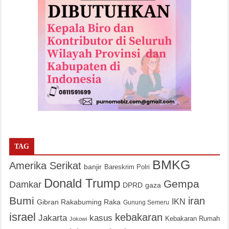
TAG
BMKG
Amerika Serikat
banjir
Bareskrim Polri
Donald Trump
Gempa
Damkar
DPRD
gaza
Bumi
iran
IKN
Gibran Rakabuming Raka
Gunung Semeru
israel
kebakaran
Jakarta
kasus
Kebakaran Rumah
Jokowi