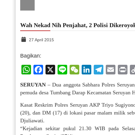
Wah Nekad Nih Penjahat, 2 Polisi Dikeroyo
27 April 2015
Bagikan:
WhatsApp
Facebook
X
Line
WeChat
LinkedIn
Telegr
Emai
P
SERUYAN
– Dua anggota Sabhara Polres Seruyan
pemuda desa Tumbang Darap Kecamatan Seruyan H
Kasat Reskrim Polres Seruyan AKP Triyo Sugiyon
(20), dan DM (17) di lokasi pasar malam milik s
Djuliawati.
“Kejadian sekitar pukul 21.30 WIB pada Selasa