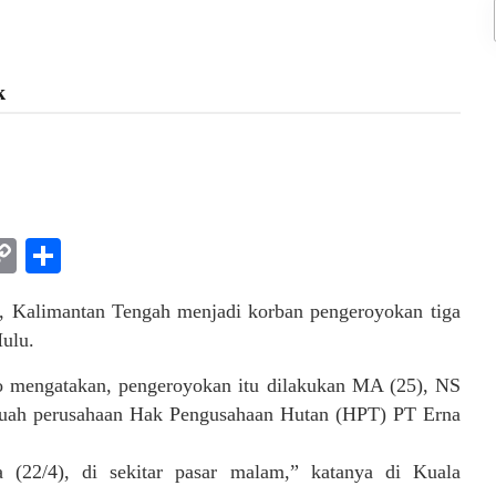
k
am
l
rint
Copy
Share
Link
, Kalimantan Tengah menjadi korban pengeroyokan tiga
ulu.
o mengatakan, pengeroyokan itu dilakukan MA (25), NS
ebuah perusahaan Hak Pengusahaan Hutan (HPT) PT Erna
 (22/4), di sekitar pasar malam,” katanya di Kuala