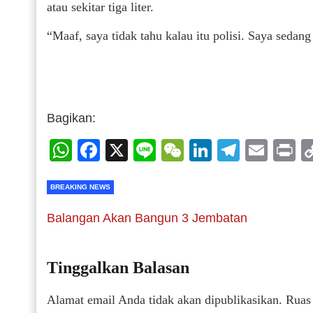
atau sekitar tiga liter.
“Maaf, saya tidak tahu kalau itu polisi. Saya sedan
Bagikan:
WhatsApp
Facebook
X
Line
WeChat
LinkedIn
Telegr
Emai
P
BREAKING NEWS
Balangan Akan Bangun 3 Jembatan
Tinggalkan Balasan
Alamat email Anda tidak akan dipublikasikan.
Ruas