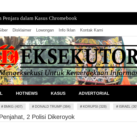
n Penjara dalam Kasus Chromebook
iber
Disklaimer
Lowongan
Info Iklan
Kontak Kami
lan Informasi
L
HOTNEWS
KASUS
ADVERTORIAL
#
BMKG (407)
#
DONALD TRUMP (384)
#
KORUPSI (328)
#
ISRAEL (30
enjahat, 2 Polisi Dikeroyok