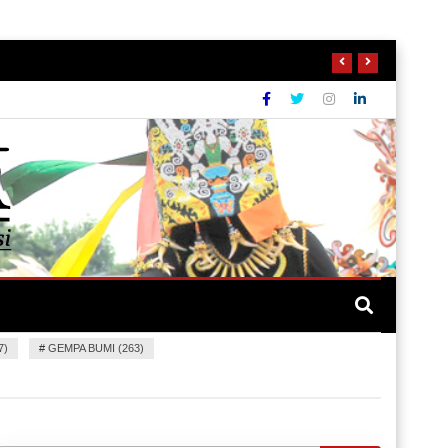
7)
#
GEMPA BUMI (263)