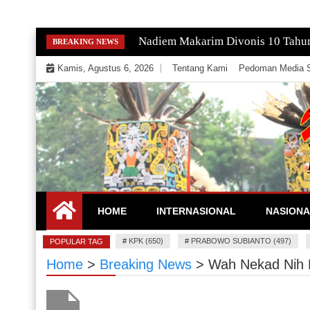
Skip
Nadiem Makarim Divonis 10 Tahu
BREAKING NEWS
to
Kamis, Agustus 6, 2026
Tentang Kami
Pedoman Media S
content
Mengeksekusi Berita Untuk Kemerdekaan dan Keadi
EKSEKUTOR
HOME
INTERNASIONAL
NASIONA
#
KPK (650)
#
PRABOWO SUBIANTO (497)
POPULAR TAG
Home
>
Breaking News
>
Wah Nekad Nih P