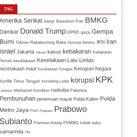
TAG
BMKG
Amerika Serikat
banjir
Bareskrim Polri
Donald Trump
Gempa
Damkar
DPRD
gaza
Bumi
iran
IKN
Gibran Rakabuming Raka
Gunung Semeru
israel
kebakaran
Jakarta
kasus
Kebakaran
Jokowi
Kecelakaan Lalu Lintas
kecelakaan
Rumah
Kerugian Negara
kecelakaan maut
Kecelakaan Tunggal
KPK
korupsi
Konflik Timur Tengah
Korsleting Listrik
narkoba
Mahkamah Konstitusi
Palestina
Lebanon
Pembunuhan
Polda
penemuan mayat
Polda Kaltim
Prabowo
Metro Jaya
Polri
Prabowo
Subianto
PVMBG
rusia
sabu
Pramono Anung
samarinda
TNI