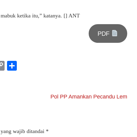
g mabuk ketika itu,” katanya. [] ANT
PDF
am
l
rint
Copy
Share
Link
Pol PP Amankan Pecandu Lem
 yang wajib ditandai
*