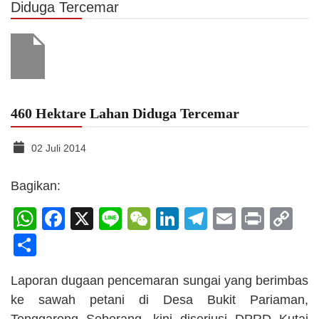
Diduga Tercemar
460 Hektare Lahan Diduga Tercemar
02 Juli 2014
Bagikan:
WhatsApp
Facebook
X
Line
WeChat
LinkedIn
Telegram
Email
Print
C
Li
Share
Laporan dugaan pencemaran sungai yang berimbas
ke sawah petani di Desa Bukit Pariaman,