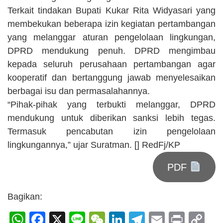
Terkait tindakan Bupati Kukar Rita Widyasari yang
membekukan beberapa izin kegiatan pertambangan
yang melanggar aturan pengelolaan lingkungan,
DPRD mendukung penuh. DPRD mengimbau
kepada seluruh perusahaan pertambangan agar
kooperatif dan bertanggung jawab menyelesaikan
berbagai isu dan permasalahannya.
“Pihak-pihak yang terbukti melanggar, DPRD
mendukung untuk diberikan sanksi lebih tegas.
Termasuk pencabutan izin pengelolaan
lingkungannya,” ujar Suratman. [] RedFj/KP
PDF
Bagikan:
WhatsApp
Facebook
X
Line
WeChat
LinkedIn
Telegram
Email
Print
C