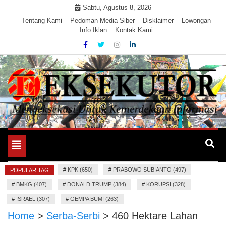
Skip
Sabtu, Agustus 8, 2026
to
Tentang Kami
Pedoman Media Siber
Disklaimer
Lowongan
Info Iklan
Kontak Kami
content
Mengeksekusi Berita Untuk Kemerdekaan dan Keadilan
EKSEKUTOR
Informasi
Toggle
navigation
#
KPK (650)
#
PRABOWO SUBIANTO (497)
POPULAR TAG
#
BMKG (407)
#
DONALD TRUMP (384)
#
KORUPSI (328)
#
ISRAEL (307)
#
GEMPA BUMI (263)
Home
>
Serba-Serbi
>
460 Hektare Lahan