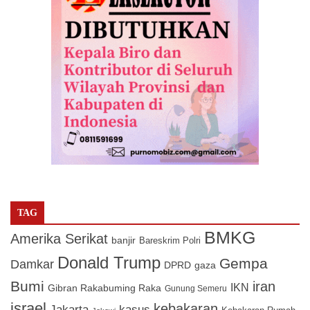
TAG
BMKG
Amerika Serikat
banjir
Bareskrim Polri
Donald Trump
Gempa
Damkar
DPRD
gaza
Bumi
iran
IKN
Gibran Rakabuming Raka
Gunung Semeru
israel
kebakaran
Jakarta
kasus