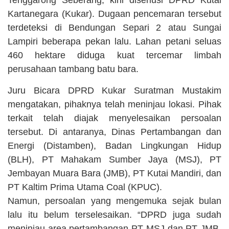
Tenggarong Seberang, kini diseriusi DPRD Kutai
Kartanegara (Kukar). Dugaan pencemaran tersebut
terdeteksi di Bendungan Separi 2 atau Sungai
Lampiri beberapa pekan lalu. Lahan petani seluas
460 hektare diduga kuat tercemar limbah
perusahaan tambang batu bara.
Juru Bicara DPRD Kukar Suratman Mustakim
mengatakan, pihaknya telah meninjau lokasi. Pihak
terkait telah diajak menyelesaikan persoalan
tersebut. Di antaranya, Dinas Pertambangan dan
Energi (Distamben), Badan Lingkungan Hidup
(BLH), PT Mahakam Sumber Jaya (MSJ), PT
Jembayan Muara Bara (JMB), PT Kutai Mandiri, dan
PT Kaltim Prima Utama Coal (KPUC).
Namun, persoalan yang mengemuka sejak bulan
lalu itu belum terselesaikan. “DPRD juga sudah
meninjau area pertambangan PT MSJ dan PT JMB.