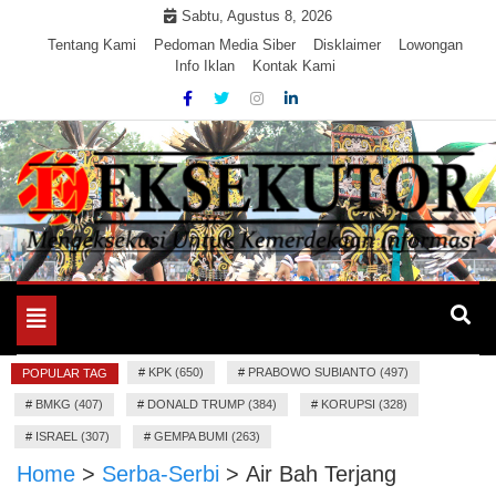
Skip
Sabtu, Agustus 8, 2026
to
Tentang Kami
Pedoman Media Siber
Disklaimer
Lowongan
Info Iklan
Kontak Kami
content
Mengeksekusi Berita Untuk Kemerdekaan dan Keadilan
EKSEKUTOR
Informasi
Toggle
navigation
#
KPK (650)
#
PRABOWO SUBIANTO (497)
POPULAR TAG
#
BMKG (407)
#
DONALD TRUMP (384)
#
KORUPSI (328)
#
ISRAEL (307)
#
GEMPA BUMI (263)
Home
>
Serba-Serbi
>
Air Bah Terjang