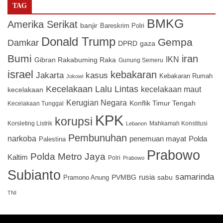
TAG
BMKG
Amerika Serikat
banjir
Bareskrim Polri
Donald Trump
Gempa
Damkar
DPRD
gaza
Bumi
iran
IKN
Gibran Rakabuming Raka
Gunung Semeru
israel
kebakaran
Jakarta
kasus
Kebakaran Rumah
Jokowi
Kecelakaan Lalu Lintas
kecelakaan maut
kecelakaan
Kerugian Negara
Konflik Timur Tengah
Kecelakaan Tunggal
KPK
korupsi
Korsleting Listrik
Mahkamah Konstitusi
Lebanon
Pembunuhan
narkoba
penemuan mayat
Polda
Palestina
Prabowo
Polda Metro Jaya
Kaltim
Polri
Prabowo
Subianto
samarinda
PVMBG
rusia
sabu
Pramono Anung
TNI