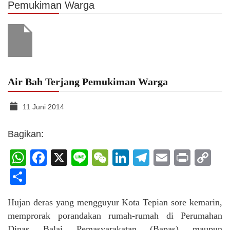
Pemukiman Warga
Air Bah Terjang Pemukiman Warga
11 Juni 2014
Bagikan:
WhatsApp
Facebook
X
Line
WeChat
LinkedIn
Telegram
Email
Print
C
Li
Share
Hujan deras yang mengguyur Kota Tepian sore kemarin,
memprorak porandakan rumah-rumah di Perumahan
Dinas Balai Pemasyarakatan (Bapas) maupun