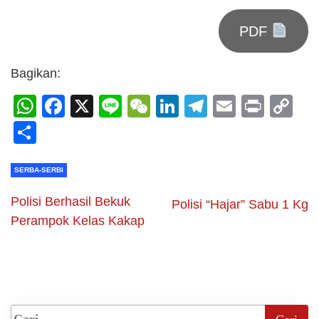
PDF
Bagikan:
WhatsApp
Facebook
X
Line
WeChat
LinkedIn
Telegram
Email
Print
C
Li
Share
SERBA-SERBI
Polisi Berhasil Bekuk
Polisi “Hajar” Sabu 1 Kg
Perampok Kelas Kakap