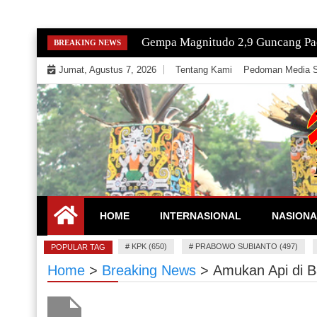
Skip
Gempa Magnitudo 2,9 Guncang Paci
BREAKING NEWS
to
Jumat, Agustus 7, 2026
Tentang Kami
Pedoman Media S
content
Mengeksekusi Berita Untuk Kemerdekaan dan Keadi
EKSEKUTOR
HOME
INTERNASIONAL
NASIONA
#
KPK (650)
#
PRABOWO SUBIANTO (497)
POPULAR TAG
Home
>
Breaking News
>
Amukan Api di 