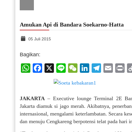
Amukan Api di Bandara Soekarno-Hatta
05 Juli 2015
Bagikan:
WhatsApp
Facebook
X
Line
WeChat
LinkedIn
Telegr
Emai
P
JAKARTA
– Executive lounge Terminal 2E Band
Jakarta diamuk si jago merah. Akibatnya, penerba
internasional, mengalami keterlambatan. Secara kes
dan menuju Cengkareng berpotensi telat pada hari in