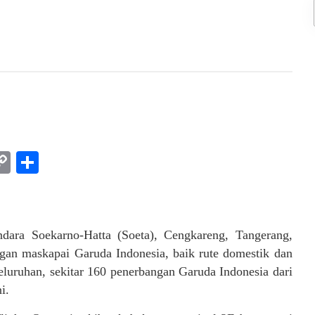
am
l
rint
Copy
Share
Link
ara Soekarno-Hatta (Soeta), Cengkareng, Tangerang,
ngan maskapai Garuda Indonesia, baik rute domestik dan
eluruhan, sekitar 160 penerbangan Garuda Indonesia dari
i.