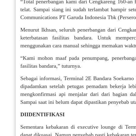
“Total penerbangan kami dari Cengkareng 160-an fl
telat. Sampai siang ini sudah terlambat hampir se
Communications PT Garuda Indonesia Tbk (Persero
Menurut Ikhsan, seluruh penerbangan dari Cengkar
keterbatasan fasilitas bandara. Untuk mempe
menggunakan cara manual sehingga memakan wakt
“Kami mohon maaf pada penumpang, penerbangan u
fasilitas bandara,” tuturnya.
Sebagai informasi, Terminal 2E Bandara Soekarno H
dipadamkan setelah petugas pemadam bekerja leb
mengkonfirmasi api menjalar dari dari bagian 
Sampai saat ini belum dapat dipastikan penyebab ut
DIIDENTIFIKASI
Sementara kebakaran di executive lounge di Term
dapat dikuasai. Namun penyebab pasti kebakaran ter