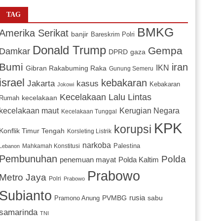
TAG
BMKG
Amerika Serikat
banjir
Bareskrim Polri
Donald Trump
Gempa
Damkar
DPRD
gaza
Bumi
iran
IKN
Gibran Rakabuming Raka
Gunung Semeru
israel
kebakaran
Jakarta
kasus
Kebakaran
Jokowi
Kecelakaan Lalu Lintas
kecelakaan
Rumah
Kerugian Negara
kecelakaan maut
Kecelakaan Tunggal
KPK
korupsi
Konflik Timur Tengah
Korsleting Listrik
narkoba
Mahkamah Konstitusi
Palestina
Lebanon
Pembunuhan
Polda
penemuan mayat
Polda Kaltim
Prabowo
Metro Jaya
Polri
Prabowo
Subianto
PVMBG
rusia
sabu
Pramono Anung
samarinda
TNI