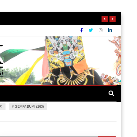
7)
#
GEMPA BUMI (263)