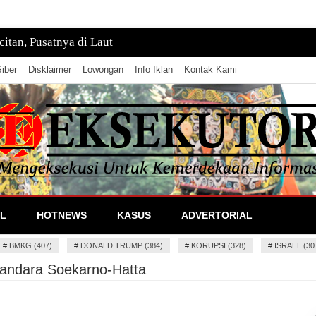
tan, Pusatnya di Laut
iber
Disklaimer
Lowongan
Info Iklan
Kontak Kami
lan Informasi
L
HOTNEWS
KASUS
ADVERTORIAL
#
BMKG (407)
#
DONALD TRUMP (384)
#
KORUPSI (328)
#
ISRAEL (30
Bandara Soekarno-Hatta