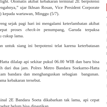
ight. Otomatis akibat kebakaran terminal 2E berpotensi
tengahnya,” ujar Ikhsan Rosan, Vice President Corporate
) kepada wartawan, Minggu (5/7).
eng sejak pagi hari ini mengalami keterlambatan akibat
rcepat proses
check-in
penumpang, Garuda terpaksa
u cukup lama.
ntuk siang ini berpotensi telat karena keterbatasan
atta dilalap api sekitar pukul 06.00 WIB dan baru bisa
ih dari dua jam. Polres Metro Bandara Soekarno-Hatta
dalam bandara dan menghanguskan sebagian bangunan.
ama kebakaran tersebut.
inal 2E Bandara Soeta dikabarkan tak lama, api cepat
sebut belum bisa dipastikan.