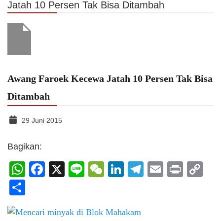
Jatah 10 Persen Tak Bisa Ditambah
Awang Faroek Kecewa Jatah 10 Persen Tak Bisa
Ditambah
29 Juni 2015
Bagikan:
WhatsApp
Facebook
X
Line
WeChat
LinkedIn
Telegram
Email
Print
C
Li
Share