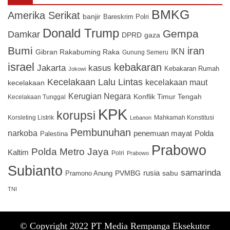
BMKG
Amerika Serikat
banjir
Bareskrim Polri
Donald Trump
Gempa
Damkar
DPRD
gaza
Bumi
iran
IKN
Gibran Rakabuming Raka
Gunung Semeru
israel
kebakaran
Jakarta
kasus
Kebakaran Rumah
Jokowi
Kecelakaan Lalu Lintas
kecelakaan maut
kecelakaan
Kerugian Negara
Konflik Timur Tengah
Kecelakaan Tunggal
KPK
korupsi
Korsleting Listrik
Mahkamah Konstitusi
Lebanon
Pembunuhan
narkoba
penemuan mayat
Polda
Palestina
Prabowo
Polda Metro Jaya
Kaltim
Polri
Prabowo
Subianto
samarinda
PVMBG
rusia
sabu
Pramono Anung
TNI
© Copyright 2022 PT Media Rempanga Eksekutor