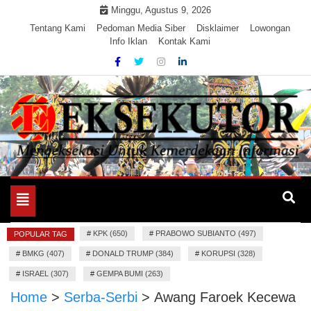
Skip
Minggu, Agustus 9, 2026
to
Tentang Kami
Pedoman Media Siber
Disklaimer
Lowongan
Info Iklan
Kontak Kami
content
Mengeksekusi Berita Untuk Kemerdekaan dan Keadilan
EKSEKUTOR
Informasi
Toggle
navigation
#
KPK (650)
#
PRABOWO SUBIANTO (497)
POPULAR TAG
#
BMKG (407)
#
DONALD TRUMP (384)
#
KORUPSI (328)
#
ISRAEL (307)
#
GEMPA BUMI (263)
Home
>
Serba-Serbi
>
Awang Faroek Kecewa