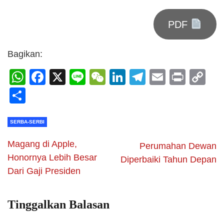
PDF
Bagikan:
WhatsApp
Facebook
X
Line
WeChat
LinkedIn
Telegram
Email
Print
C
Li
Share
SERBA-SERBI
Magang di Apple,
Perumahan Dewan
Honornya Lebih Besar
Diperbaiki Tahun Depan
Dari Gaji Presiden
Tinggalkan Balasan