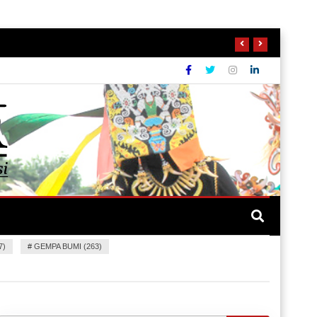
7)
#
GEMPA BUMI (263)