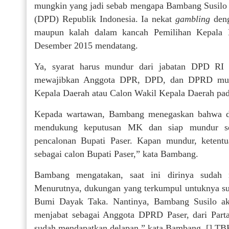
mungkin yang jadi sebab mengapa Bambang Susilo
(DPD) Republik Indonesia. Ia nekat
gambling
den
maupun kalah dalam kancah Pemilihan Kepala D
Desember 2015 mendatang.
Ya, syarat harus mundur dari jabatan DPD RI
mewajibkan Anggota DPR, DPD, dan DPRD mundur
Kepala Daerah atau Calon Wakil Kepala Daerah pada
Kepada wartawan, Bambang menegaskan bahwa di
mendukung keputusan MK dan siap mundur ses
pencalonan Bupati Paser. Kapan mundur, kete
sebagai calon Bupati Paser,” kata Bambang.
Bambang mengatakan, saat ini dirinya sudah m
Menurutnya, dukungan yang terkumpul untuknya su
Bumi Dayak Taka. Nantinya, Bambang Susilo a
menjabat sebagai Anggota DPRD Paser, dari Parta
sudah mendapatkan delapan,” kata Bambang. [] TB