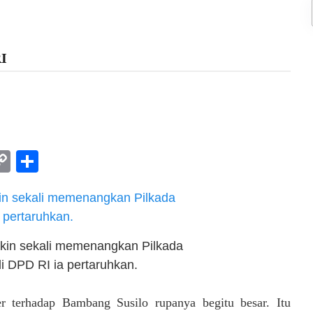
RI
am
l
rint
Copy
Share
Link
kin sekali memenangkan Pilkada
i DPD RI ia pertaruhkan.
terhadap Bambang Susilo rupanya begitu besar. Itu