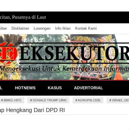
tan, Pusatnya di Laut
iber
Disklaimer
Lowongan
Info Iklan
Kontak Kami
lan Informasi
L
HOTNEWS
KASUS
ADVERTORIAL
#
BMKG (407)
#
DONALD TRUMP (384)
#
KORUPSI (328)
#
ISRAEL (30
ap Hengkang Dari DPD RI