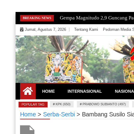
Skip
Gempa Magnitudo 2,9 Guncang Paci
BREAKING NEWS
to
Jumat, Agustus 7, 2026
Tentang Kami
Pedoman Media S
content
Mengeksekusi Berita Untuk Kemerdekaan dan Keadi
EKSEKUTOR
HOME
INTERNASIONAL
NASIONA
#
KPK (650)
#
PRABOWO SUBIANTO (497)
POPULAR TAG
Home
>
Serba-Serbi
>
Bambang Susilo Si