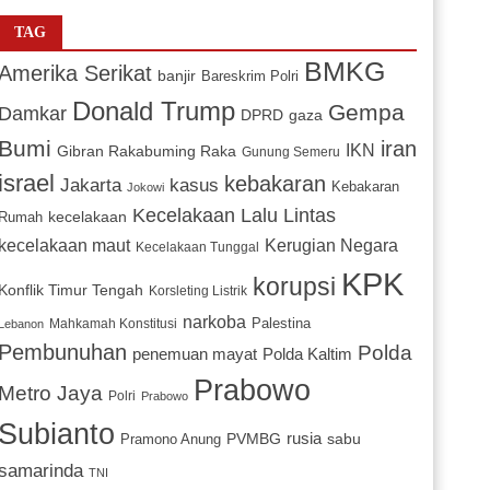
TAG
BMKG
Amerika Serikat
banjir
Bareskrim Polri
Donald Trump
Gempa
Damkar
DPRD
gaza
Bumi
iran
IKN
Gibran Rakabuming Raka
Gunung Semeru
israel
kebakaran
Jakarta
kasus
Kebakaran
Jokowi
Kecelakaan Lalu Lintas
kecelakaan
Rumah
Kerugian Negara
kecelakaan maut
Kecelakaan Tunggal
KPK
korupsi
Konflik Timur Tengah
Korsleting Listrik
narkoba
Mahkamah Konstitusi
Palestina
Lebanon
Pembunuhan
Polda
penemuan mayat
Polda Kaltim
Prabowo
Metro Jaya
Polri
Prabowo
Subianto
PVMBG
rusia
sabu
Pramono Anung
samarinda
TNI