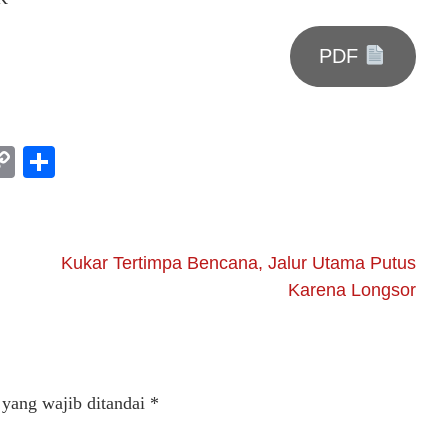
PDF
am
l
rint
Copy
Share
Link
Kukar Tertimpa Bencana, Jalur Utama Putus
Karena Longsor
 yang wajib ditandai
*