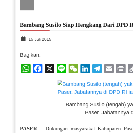
Bambang Susilo Siap Hengkang Dari DPD 
15 Juli 2015
Bagikan:
WhatsApp
Facebook
X
Line
WeChat
LinkedIn
Telegr
Emai
P
Bambang Susilo (tengah) ya
Paser. Jabatannya d
PASER
– Dukungan masyarakat Kabupaten Paser 