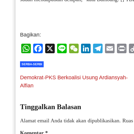
Bagikan:
WhatsApp
Facebook
X
Line
WeChat
LinkedIn
Telegr
Emai
P
SERBA-SERBI
Demokrat-PKS Berkoalisi Usung Ardiansyah-
Alfian
Tinggalkan Balasan
Alamat email Anda tidak akan dipublikasikan.
Ruas
Komentar
*