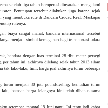
arena setelah tiga tahun beroperasi dinyatakan mengalami
rator. Penutupan tersebut dilakukan juga karena sejak
an yang membuka rute di Bandara Ciudad Real. Maskapai
enutup rutenya.
an biaya sangat mahal, bandara internasional tersebut
ulanya menjadi simbol kemegahan bagi transportasi udara
rak, bandara dengan luas terminal 28 ribu meter persegi
per tahun ini, akhirnya dilelang sejak tahun 2013 silam
 tak laku-laku, limit harga jual akhirnya turun beberapa
g, turun menjadi 80 juta poundsterling, kemudian turun
l lalu, batasan harga lelangnya kini telah dihapus sama
tu setempat, tanggal 19 Juni nanti. Ini tentu jadi kabar