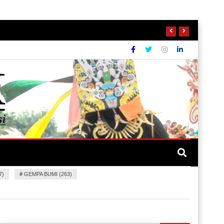
7)
#
GEMPA BUMI (263)