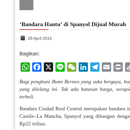
‘Bandara Hantu’ di Spanyol Dijual Murah
28 April 2015
Bagikan:
WhatsApp
Facebook
X
Line
WeChat
LinkedIn
Telegr
Emai
P
Bagi penghuni Bumi Berneo yang suka bergaya, bol
yang dilelang ini. Tak ada batasan harga, serup
terbeli.
Bandara Ciudad Real Central merupakan bandara int
Castile–La Mancha, Spanyol yang dibangun dengan 
Rp22 triliun.