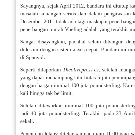
Sayangnya, sejak April 2012, bandara ini ditutup k
masalah keuangan serius dan dalam pengawasan ku
Desember 2011 tidak ada lagi maskapai penerbang
penerbangan murah Vueling adalah yang terakhir m
Sangat disayangkan, padahal selain dibangun deng
didesain dengan sistem akses cepat. Bandara ini m
di Spanyol.
Seperti dilaporkan
Theolivepress.es
, setelah mangk
yang dapat menampung lalu lintas 5 juta penumpang 
dengan harga minimal 100 juta poundsterling. Karena
kali hingga tak berlimit.
Setelah ditawarkan minimal 100 juta poundsterlin
jadi 40 juta poundsterling. Terakhir pada 23 Apri
sekali.
Penentuan lelang ditetapkan pada jam 11.00 pagi wak