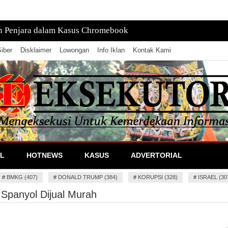
n Penjara dalam Kasus Chromebook
iber
Disklaimer
Lowongan
Info Iklan
Kontak Kami
lan Informasi
L
HOTNEWS
KASUS
ADVERTORIAL
#
BMKG (407)
#
DONALD TRUMP (384)
#
KORUPSI (328)
#
ISRAEL (30
 Spanyol Dijual Murah