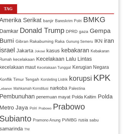
TAG
BMKG
Amerika Serikat
banjir
Bareskrim Polri
Donald Trump
Gempa
Damkar
DPRD
gaza
Bumi
iran
IKN
Gibran Rakabuming Raka
Gunung Semeru
israel
kebakaran
Jakarta
kasus
Kebakaran
Jokowi
Kecelakaan Lalu Lintas
kecelakaan
Rumah
Kerugian Negara
kecelakaan maut
Kecelakaan Tunggal
KPK
korupsi
Konflik Timur Tengah
Korsleting Listrik
narkoba
Mahkamah Konstitusi
Palestina
Lebanon
Pembunuhan
Polda
penemuan mayat
Polda Kaltim
Prabowo
Metro Jaya
Polri
Prabowo
Subianto
PVMBG
rusia
sabu
Pramono Anung
samarinda
TNI