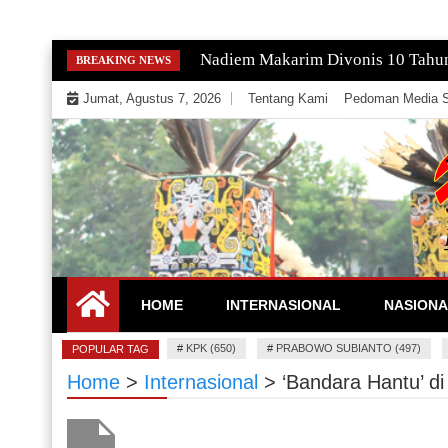
Skip
Nadiem Makarim Divonis 10 Tahu
BREAKING NEWS
to
Jumat, Agustus 7, 2026
Tentang Kami
Pedoman Media S
content
Mengeksekusi Berita Untuk Kemerdekaan dan Keadi
EKSEKUTOR
HOME
INTERNASIONAL
NASIONA
#
KPK (650)
#
PRABOWO SUBIANTO (497)
POPULAR TAG
Home
>
Internasional
>
‘Bandara Hantu’ di