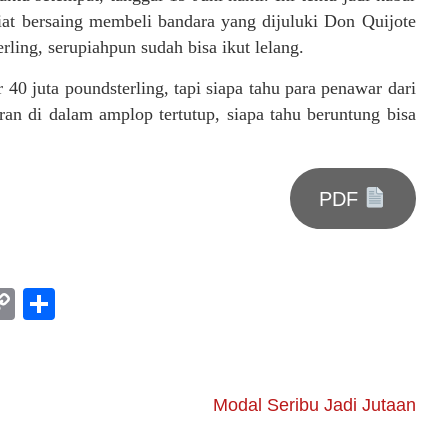
iat bersaing membeli bandara yang dijuluki Don Quijote
ling, serupiahpun sudah bisa ikut lelang.
r 40 juta poundsterling, tapi siapa tahu para penawar dari
n di dalam amplop tertutup, siapa tahu beruntung bisa
PDF
am
l
rint
Copy
Share
Link
Modal Seribu Jadi Jutaan