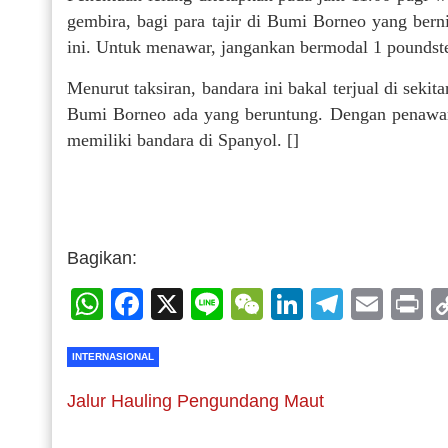
gembira, bagi para tajir di Bumi Borneo yang bern
ini. Untuk menawar, jangankan bermodal 1 poundster
Menurut taksiran, bandara ini bakal terjual di sekita
Bumi Borneo ada yang beruntung. Dengan penawara
memiliki bandara di Spanyol. []
Bagikan:
WhatsApp
Facebook
X
Line
WeChat
LinkedIn
Telegr
Emai
P
INTERNASIONAL
Jalur Hauling Pengundang Maut