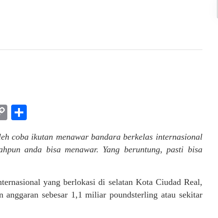
am
l
rint
Copy
Share
Link
eh coba ikutan menawar bandara berkelas internasional
iahpun anda bisa menawar. Yang beruntung, pasti bisa
ernasional yang berlokasi di selatan Kota Ciudad Real,
anggaran sebesar 1,1 miliar poundsterling atau sekitar