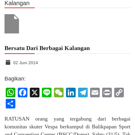
Kalangan
Bersatu Dari Berbagai Kalangan
02 Juni 2014
Bagikan:
WhatsApp
Facebook
X
Line
WeChat
LinkedIn
Telegram
Email
Print
C
Li
Share
RATUSAN orang yang tergabung dari berbagai
komunitas skuter Vespa berkumpul di Balikpapan Sport
and Convention Center (BSCC/Dome), Sabtu (31/5). Tak