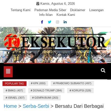
Skip
Kamis, Agustus 6, 2026
to
Tentang Kami
Pedoman Media Siber
Disklaimer
Lowongan
Info Iklan
Kontak Kami
content
Mengeksekusi Berita Untuk Kemerdekaan dan Keadilan
EKSEKUTOR
Informasi
Toggle
navigation
#
KPK (650)
#
PRABOWO SUBIANTO (497)
POPULAR TAG
#
BMKG (407)
#
DONALD TRUMP (384)
#
KORUPSI (328)
#
ISRAEL (307)
#
GEMPA BUMI (263)
Home
>
Serba-Serbi
>
Bersatu Dari Berbagai