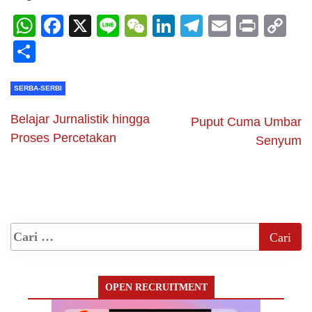
WhatsApp
Facebook
X
Line
WeChat
LinkedIn
Telegram
Email
Print
C
Li
Share
SERBA-SERBI
Belajar Jurnalistik hingga
Puput Cuma Umbar
Proses Percetakan
Senyum
OPEN RECRUITMENT