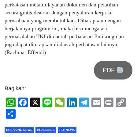
perbatasan melalui layanan dokumen dan pelatihan
secara gratis disertai dengan penyaluran kerja ke
perusahaan yang membutuhkan. Diharapkan dengan
berjalannya program ini, maka bisa mengatasi
permasalahan TKI di daerah perbatasan Entikong dan
juga dapat diterapkan di daerah perbatasan lainnya.
(Rachmat Effendi)
PDF
Bagikan:
WhatsApp
Facebook
X
Line
WeChat
LinkedIn
Telegram
Email
Print
C
Li
Share
BREAKING NEWS
HEADLINES
HOTNEWS