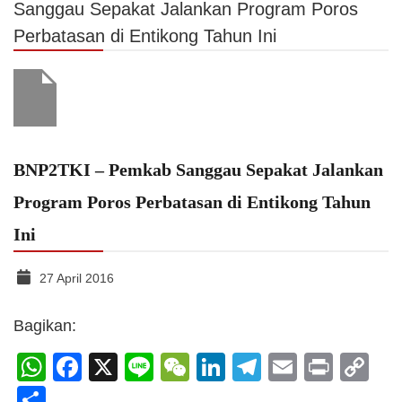
Sanggau Sepakat Jalankan Program Poros
Perbatasan di Entikong Tahun Ini
BNP2TKI – Pemkab Sanggau Sepakat Jalankan
Program Poros Perbatasan di Entikong Tahun
Ini
27 April 2016
Bagikan:
WhatsApp
Facebook
X
Line
WeChat
LinkedIn
Telegram
Email
Print
C
Li
Share