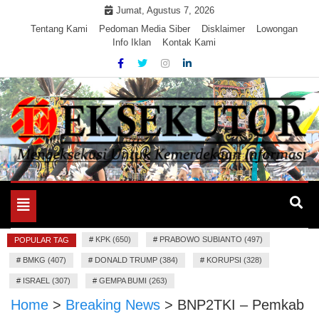
Skip
Jumat, Agustus 7, 2026
to
Tentang Kami
Pedoman Media Siber
Disklaimer
Lowongan
Info Iklan
Kontak Kami
content
Mengeksekusi Berita Untuk Kemerdekaan dan Keadilan
EKSEKUTOR
Informasi
Toggle
navigation
#
KPK (650)
#
PRABOWO SUBIANTO (497)
POPULAR TAG
#
BMKG (407)
#
DONALD TRUMP (384)
#
KORUPSI (328)
#
ISRAEL (307)
#
GEMPA BUMI (263)
Home
>
Breaking News
>
BNP2TKI – Pemkab