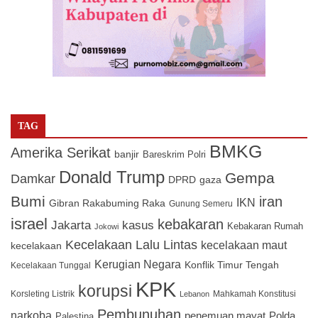
TAG
BMKG
Amerika Serikat
banjir
Bareskrim Polri
Donald Trump
Gempa
Damkar
DPRD
gaza
Bumi
iran
IKN
Gibran Rakabuming Raka
Gunung Semeru
israel
kebakaran
Jakarta
kasus
Kebakaran Rumah
Jokowi
Kecelakaan Lalu Lintas
kecelakaan maut
kecelakaan
Kerugian Negara
Konflik Timur Tengah
Kecelakaan Tunggal
KPK
korupsi
Korsleting Listrik
Mahkamah Konstitusi
Lebanon
Pembunuhan
narkoba
penemuan mayat
Polda
Palestina