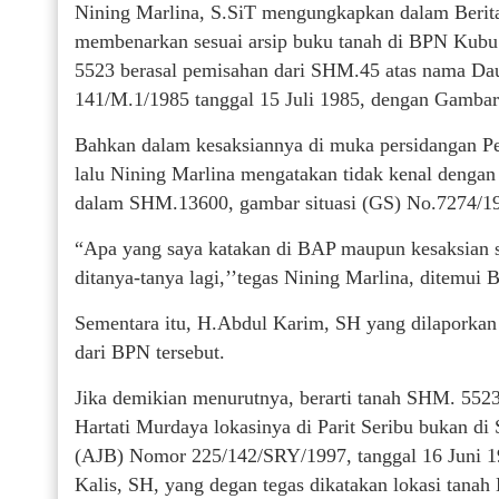
Nining Marlina, S.SiT mengungkapkan dalam Berita
membenarkan sesuai arsip buku tanah di BPN Kubu 
5523 berasal pemisahan dari SHM.45 atas nama D
141/M.1/1985 tanggal 15 Juli 1985, dengan Gambar
Bahkan dalam kesaksiannya di muka persidangan P
lalu Nining Marlina mengatakan tidak kenal dengan 
dalam SHM.13600, gambar situasi (GS) No.7274/19
“Apa yang saya katakan di BAP maupun kesaksian s
ditanya-tanya lagi,’’tegas Nining Marlina, ditemui 
Sementara itu, H.Abdul Karim, SH yang dilaporkan
dari BPN tersebut.
Jika demikian menurutnya, berarti tanah SHM. 55
Hartati Murdaya lokasinya di Parit Seribu bukan di 
(AJB) Nomor 225/142/SRY/1997, tanggal 16 Juni 1
Kalis, SH, yang degan tegas dikatakan lokasi tanah 