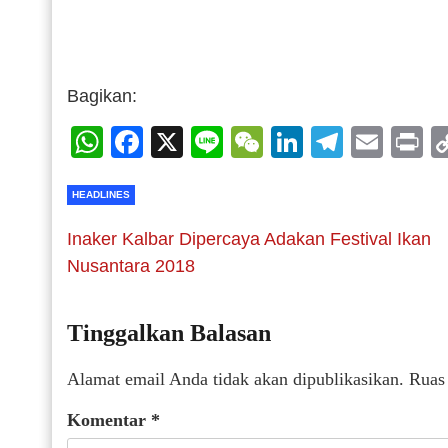
Bagikan:
WhatsApp
Facebook
X
Line
WeChat
LinkedIn
Telegr
Emai
P
HEADLINES
Inaker Kalbar Dipercaya Adakan Festival Ikan
Nusantara 2018
Tinggalkan Balasan
Alamat email Anda tidak akan dipublikasikan.
Ruas
Komentar
*