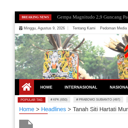
Skip
Gempa Magnitudo 2,9 Guncang Paci
BREAKING NEWS
to
Minggu, Agustus 9, 2026
Tentang Kami
Pedoman Media 
content
Mengeksekusi Berita Untuk Kemerdekaan dan Keadi
EKSEKUTOR
HOME
INTERNASIONAL
NASIONA
#
KPK (650)
#
PRABOWO SUBIANTO (497)
POPULAR TAG
Home
>
Headlines
>
Tanah Siti Hartati M