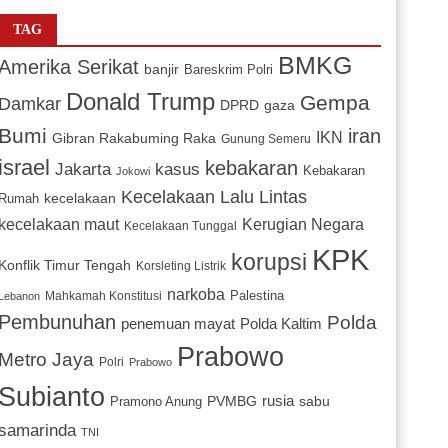
TAG
BMKG
Amerika Serikat
banjir
Bareskrim Polri
Donald Trump
Gempa
Damkar
DPRD
gaza
Bumi
iran
IKN
Gibran Rakabuming Raka
Gunung Semeru
israel
kebakaran
Jakarta
kasus
Kebakaran
Jokowi
Kecelakaan Lalu Lintas
kecelakaan
Rumah
Kerugian Negara
kecelakaan maut
Kecelakaan Tunggal
KPK
korupsi
Konflik Timur Tengah
Korsleting Listrik
narkoba
Mahkamah Konstitusi
Palestina
Lebanon
Pembunuhan
Polda
penemuan mayat
Polda Kaltim
Prabowo
Metro Jaya
Polri
Prabowo
Subianto
PVMBG
rusia
sabu
Pramono Anung
samarinda
TNI