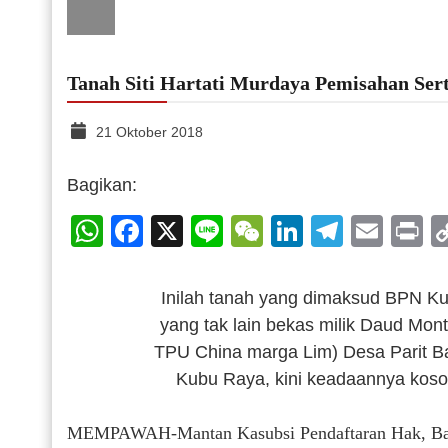
Tanah Siti Hartati Murdaya Pemisahan Ser
21 Oktober 2018
Bagikan:
WhatsApp
Facebook
X
Line
WeChat
LinkedIn
Telegr
Emai
P
Inilah tanah yang dimaksud BPN 
yang tak lain bekas milik Daud Monta
TPU China marga Lim) Desa Parit B
Kubu Raya, kini keadaannya koso
MEMPAWAH-Mantan Kasubsi Pendaftaran Hak, Bad