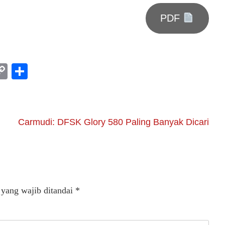
PDF
am
l
rint
Copy
Share
Link
Carmudi: DFSK Glory 580 Paling Banyak Dicari
 yang wajib ditandai
*