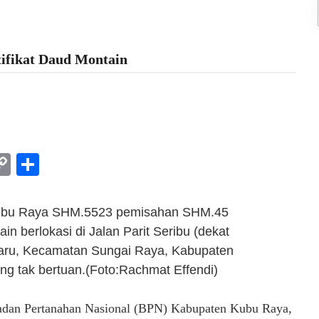
tifikat Daud Montain
am
l
rint
Copy
Share
Link
Kubu Raya SHM.5523 pemisahan SHM.45
in berlokasi di Jalan Parit Seribu (dekat
aru, Kecamatan Sungai Raya, Kabupaten
ng tak bertuan.(Foto:Rachmat Effendi)
an Pertanahan Nasional (BPN) Kabupaten Kubu Raya,