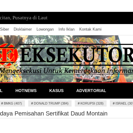
tan, Pusatnya di Laut
Siber
Disklaimer
Lowongan
Info Iklan
Kontak Kami
lan Informasi
L
HOTNEWS
KASUS
ADVERTORIAL
#
BMKG (407)
#
DONALD TRUMP (384)
#
KORUPSI (328)
#
ISRAEL (30
urdaya Pemisahan Sertifikat Daud Montain