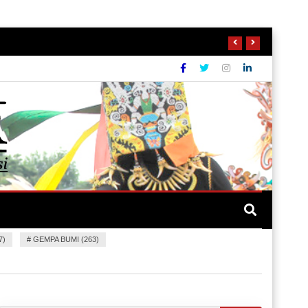
7)
#
GEMPA BUMI (263)