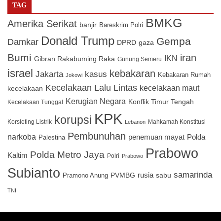
TAG
BMKG
Amerika Serikat
banjir
Bareskrim Polri
Donald Trump
Gempa
Damkar
DPRD
gaza
Bumi
iran
IKN
Gibran Rakabuming Raka
Gunung Semeru
israel
kebakaran
Jakarta
kasus
Kebakaran Rumah
Jokowi
Kecelakaan Lalu Lintas
kecelakaan maut
kecelakaan
Kerugian Negara
Konflik Timur Tengah
Kecelakaan Tunggal
KPK
korupsi
Korsleting Listrik
Mahkamah Konstitusi
Lebanon
Pembunuhan
narkoba
penemuan mayat
Polda
Palestina
Prabowo
Polda Metro Jaya
Kaltim
Polri
Prabowo
Subianto
samarinda
PVMBG
rusia
sabu
Pramono Anung
TNI