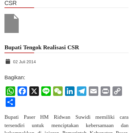
CSR
Bupati Tengok Realisasi CSR
02 Juli 2014
Bagikan:
WhatsApp
Facebook
X
Line
WeChat
LinkedIn
Telegram
Email
Print
C
Li
Share
Bupati Paser HM Ridwan Suwidi memiliki cara
tersendiri untuk menciptakan kebersamaan dan