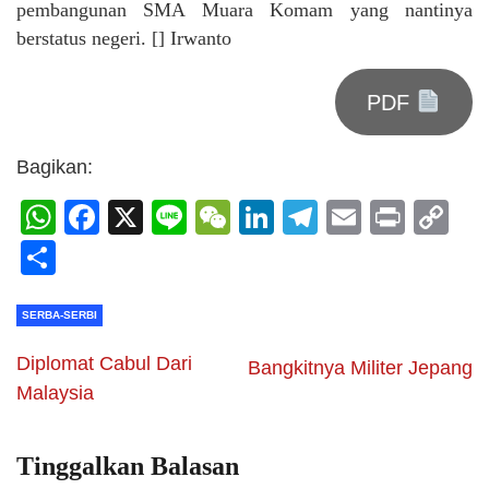
pembangunan SMA Muara Komam yang nantinya
berstatus negeri. [] Irwanto
PDF
Bagikan:
WhatsApp
Facebook
X
Line
WeChat
LinkedIn
Telegram
Email
Print
C
Li
Share
SERBA-SERBI
Diplomat Cabul Dari
Bangkitnya Militer Jepang
Malaysia
Tinggalkan Balasan