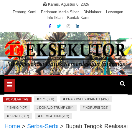
Skip
Kamis, Agustus 6, 2026
to
Tentang Kami
Pedoman Media Siber
Disklaimer
Lowongan
Info Iklan
Kontak Kami
content
Mengeksekusi Berita Untuk Kemerdekaan dan Keadilan
EKSEKUTOR
Informasi
Toggle
navigation
#
KPK (650)
#
PRABOWO SUBIANTO (497)
POPULAR TAG
#
BMKG (407)
#
DONALD TRUMP (384)
#
KORUPSI (328)
#
ISRAEL (307)
#
GEMPA BUMI (263)
Home
>
Serba-Serbi
>
Bupati Tengok Realisasi