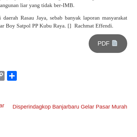
bangunan liar yang tidak ber-IMB.
di daerah Rasau Jaya, sebab banyak laporan masyarakat
jar Boy Satpol PP Kubu Raya. [] Rachmat Effendi.
PDF
am
l
rint
Copy
Share
Link
ar
Disperindagkop Banjarbaru Gelar Pasar Murah