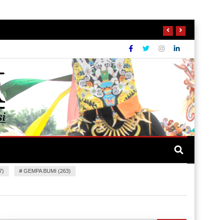
7)
#
GEMPA BUMI (263)