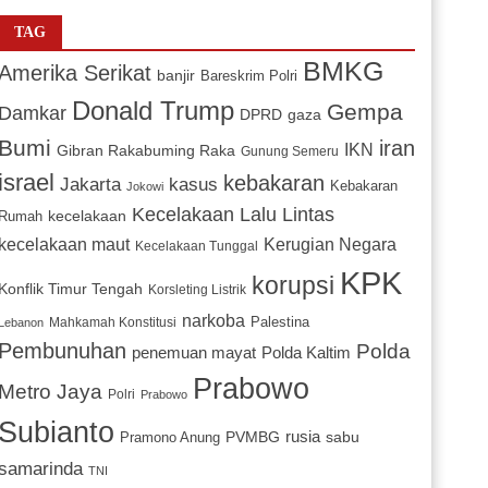
TAG
BMKG
Amerika Serikat
banjir
Bareskrim Polri
Donald Trump
Gempa
Damkar
DPRD
gaza
Bumi
iran
IKN
Gibran Rakabuming Raka
Gunung Semeru
israel
kebakaran
Jakarta
kasus
Kebakaran
Jokowi
Kecelakaan Lalu Lintas
kecelakaan
Rumah
Kerugian Negara
kecelakaan maut
Kecelakaan Tunggal
KPK
korupsi
Konflik Timur Tengah
Korsleting Listrik
narkoba
Mahkamah Konstitusi
Palestina
Lebanon
Pembunuhan
Polda
penemuan mayat
Polda Kaltim
Prabowo
Metro Jaya
Polri
Prabowo
Subianto
PVMBG
rusia
sabu
Pramono Anung
samarinda
TNI