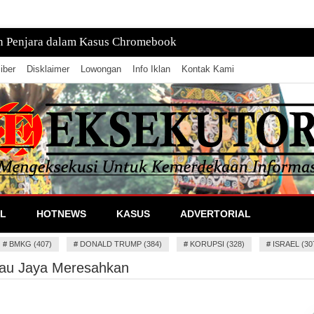
tan, Pusatnya di Laut
iber
Disklaimer
Lowongan
Info Iklan
Kontak Kami
lan Informasi
L
HOTNEWS
KASUS
ADVERTORIAL
#
BMKG (407)
#
DONALD TRUMP (384)
#
KORUPSI (328)
#
ISRAEL (30
sau Jaya Meresahkan