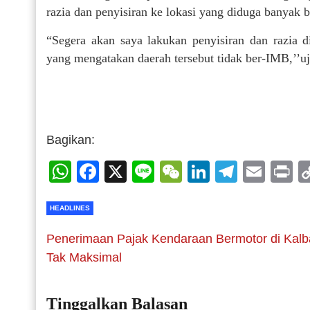
razia dan penyisiran ke lokasi yang diduga banyak 
“Segera akan saya lakukan penyisiran dan razia 
yang mengatakan daerah tersebut tidak ber-IMB,’’u
Bagikan:
WhatsApp
Facebook
X
Line
WeChat
LinkedIn
Telegr
Emai
P
HEADLINES
Penerimaan Pajak Kendaraan Bermotor di Kalb
Tak Maksimal
Tinggalkan Balasan