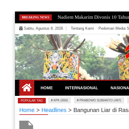
Skip
Gempa Magnitudo 2,9 Guncang Paci
BREAKING NEWS
to
Sabtu, Agustus 8, 2026
Tentang Kami
Pedoman Media S
content
Mengeksekusi Berita Untuk Kemerdekaan dan Keadi
EKSEKUTOR
HOME
INTERNASIONAL
NASIONA
#
KPK (650)
#
PRABOWO SUBIANTO (497)
POPULAR TAG
Home
>
Headlines
>
Bangunan Liar di Ra