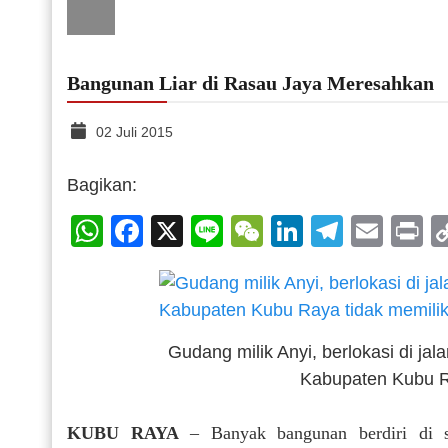
Bangunan Liar di Rasau Jaya Meresahkan
02 Juli 2015
Bagikan:
WhatsApp
Facebook
X
Line
WeChat
LinkedIn
Telegr
Emai
P
Gudang milik Anyi, berlokasi di j
Kabupaten Kubu Ra
KUBU RAYA
– Banyak bangunan berdiri di s