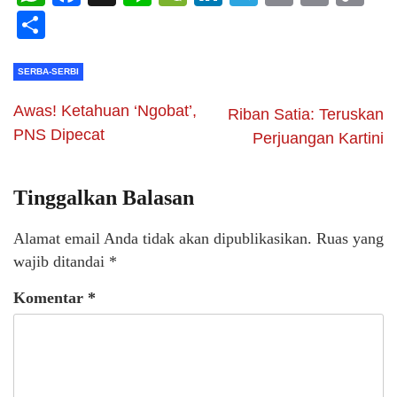
Li
Share
SERBA-SERBI
Awas! Ketahuan ‘Ngobat’,
Riban Satia: Teruskan
PNS Dipecat
Perjuangan Kartini
Tinggalkan Balasan
Alamat email Anda tidak akan dipublikasikan.
Ruas yang
wajib ditandai
*
Komentar
*