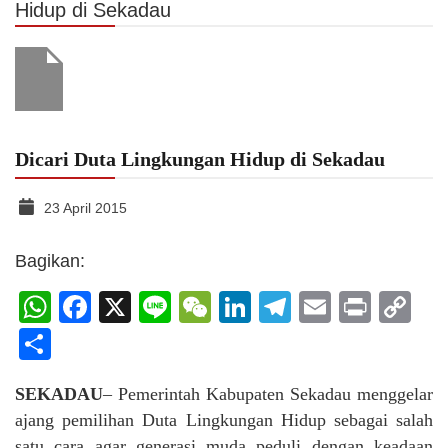
Hidup di Sekadau
Dicari Duta Lingkungan Hidup di Sekadau
23 April 2015
Bagikan:
WhatsApp
Facebook
X
Line
WeChat
LinkedIn
Telegram
Email
Print
C
Li
Share
SEKADAU
– Pemerintah Kabupaten Sekadau menggelar
ajang pemilihan Duta Lingkungan Hidup sebagai salah
satu cara agar generasi muda peduli dengan keadaan