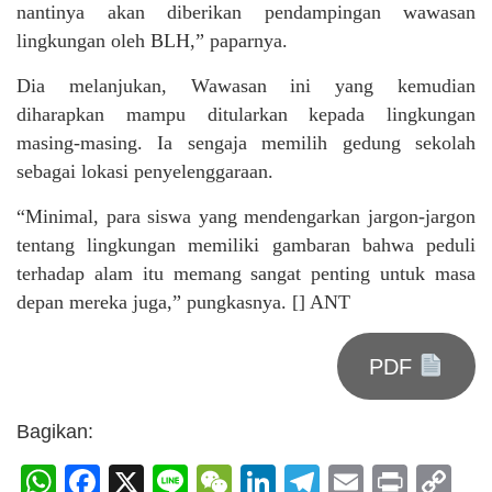
nantinya akan diberikan pendampingan wawasan
lingkungan oleh BLH,” paparnya.
Dia melanjukan, Wawasan ini yang kemudian
diharapkan mampu ditularkan kepada lingkungan
masing-masing. Ia sengaja memilih gedung sekolah
sebagai lokasi penyelenggaraan.
“Minimal, para siswa yang mendengarkan jargon-jargon
tentang lingkungan memiliki gambaran bahwa peduli
terhadap alam itu memang sangat penting untuk masa
depan mereka juga,” pungkasnya. [] ANT
PDF
Bagikan:
WhatsApp
Facebook
X
Line
WeChat
LinkedIn
Telegram
Email
Print
C