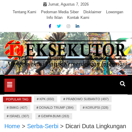
Skip
Jumat, Agustus 7, 2026
to
Tentang Kami
Pedoman Media Siber
Disklaimer
Lowongan
Info Iklan
Kontak Kami
content
Mengeksekusi Berita Untuk Kemerdekaan dan Keadilan
EKSEKUTOR
Informasi
Toggle
navigation
#
KPK (650)
#
PRABOWO SUBIANTO (497)
POPULAR TAG
#
BMKG (407)
#
DONALD TRUMP (384)
#
KORUPSI (328)
#
ISRAEL (307)
#
GEMPA BUMI (263)
Home
>
Serba-Serbi
>
Dicari Duta Lingkungan