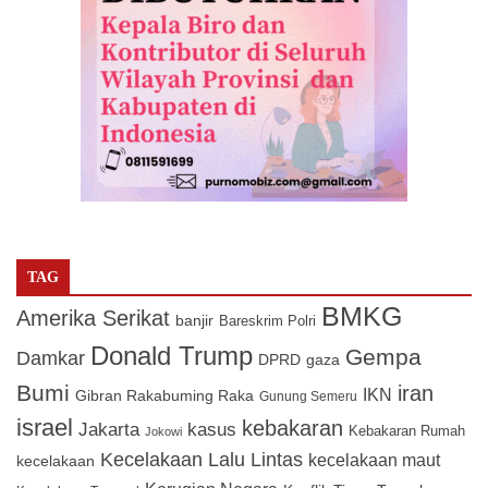
TAG
BMKG
Amerika Serikat
banjir
Bareskrim Polri
Donald Trump
Gempa
Damkar
DPRD
gaza
Bumi
iran
IKN
Gibran Rakabuming Raka
Gunung Semeru
israel
kebakaran
Jakarta
kasus
Kebakaran Rumah
Jokowi
Kecelakaan Lalu Lintas
kecelakaan maut
kecelakaan