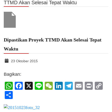
TTMD Akan Selesai Tepat Waktu
Dipastikan Proyek TTMD Akan Selesai Tepat
Waktu
23 Oktober 2015
Bagikan:
WhatsApp
Facebook
X
Line
WeChat
LinkedIn
Telegram
Email
Print
C
Li
Share