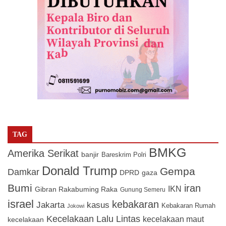
TAG
BMKG
Amerika Serikat
banjir
Bareskrim Polri
Donald Trump
Gempa
Damkar
DPRD
gaza
Bumi
iran
IKN
Gibran Rakabuming Raka
Gunung Semeru
israel
kebakaran
Jakarta
kasus
Kebakaran Rumah
Jokowi
Kecelakaan Lalu Lintas
kecelakaan maut
kecelakaan