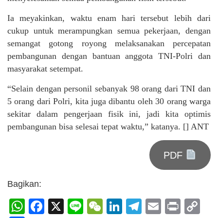
Ia meyakinkan, waktu enam hari tersebut lebih dari
cukup untuk merampungkan semua pekerjaan, dengan
semangat gotong royong melaksanakan percepatan
pembangunan dengan bantuan anggota TNI-Polri dan
masyarakat setempat.
“Selain dengan personil sebanyak 98 orang dari TNI dan
5 orang dari Polri, kita juga dibantu oleh 30 orang warga
sekitar dalam pengerjaan fisik ini, jadi kita optimis
pembangunan bisa selesai tepat waktu,” katanya. [] ANT
PDF
Bagikan:
WhatsApp
Facebook
X
Line
WeChat
LinkedIn
Telegram
Email
Print
C