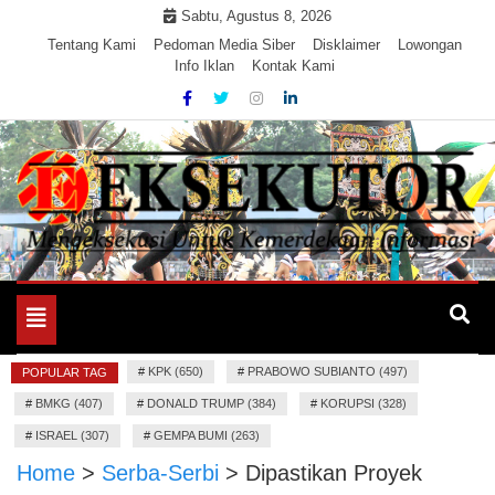
Skip
Sabtu, Agustus 8, 2026
to
Tentang Kami
Pedoman Media Siber
Disklaimer
Lowongan
Info Iklan
Kontak Kami
content
Mengeksekusi Berita Untuk Kemerdekaan dan Keadilan
EKSEKUTOR
Informasi
Toggle
navigation
#
KPK (650)
#
PRABOWO SUBIANTO (497)
POPULAR TAG
#
BMKG (407)
#
DONALD TRUMP (384)
#
KORUPSI (328)
#
ISRAEL (307)
#
GEMPA BUMI (263)
Home
>
Serba-Serbi
>
Dipastikan Proyek