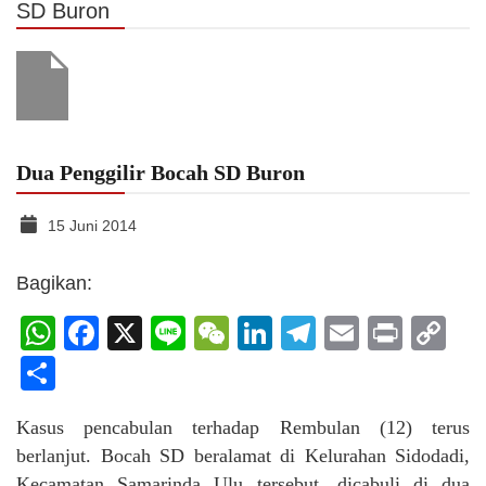
SD Buron
Dua Penggilir Bocah SD Buron
15 Juni 2014
Bagikan:
WhatsApp
Facebook
X
Line
WeChat
LinkedIn
Telegram
Email
Print
C
Li
Share
Kasus pencabulan terhadap Rembulan (12) terus
berlanjut. Bocah SD beralamat di Kelurahan Sidodadi,
Kecamatan Samarinda Ulu tersebut, dicabuli di dua