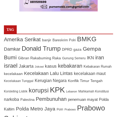
TAG
BMKG
Amerika Serikat
banjir
Bareskrim Polri
Donald Trump
Gempa
Damkar
DPRD
gaza
Bumi
iran
IKN
Gibran Rakabuming Raka
Gunung Semeru
israel
kebakaran
Jakarta
kasus
Kebakaran Rumah
Jokowi
Kecelakaan Lalu Lintas
kecelakaan maut
kecelakaan
Kerugian Negara
Konflik Timur Tengah
Kecelakaan Tunggal
KPK
korupsi
Korsleting Listrik
Mahkamah Konstitusi
Lebanon
Pembunuhan
narkoba
penemuan mayat
Polda
Palestina
Prabowo
Polda Metro Jaya
Kaltim
Polri
Prabowo