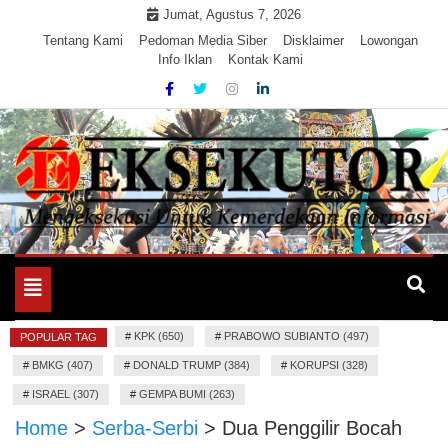
Skip
Jumat, Agustus 7, 2026
to
Tentang Kami
Pedoman Media Siber
Disklaimer
Lowongan
Info Iklan
Kontak Kami
content
Mengeksekusi Berita Untuk Kemerdekaan dan Keadilan
EKSEKUTOR
Informasi
Toggle
navigation
#
KPK (650)
#
PRABOWO SUBIANTO (497)
POPULAR TAG
#
BMKG (407)
#
DONALD TRUMP (384)
#
KORUPSI (328)
#
ISRAEL (307)
#
GEMPA BUMI (263)
Home
>
Serba-Serbi
>
Dua Penggilir Bocah