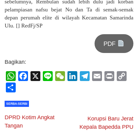
sebelumnya, Rembulan sudah lebih dulu jadi korban
pelampiasan nafsu bejat No dan Ta di semak-semak
depan perumah elite di wilayah Kecamatan Samarinda
Ulu. [] RedFj/SP
PDF
Bagikan:
WhatsApp
Facebook
X
Line
WeChat
LinkedIn
Telegram
Email
Print
C
Li
Share
SERBA-SERBI
DPRD Kotim Angkat
Korupsi Baru Jerat
Tangan
Kepala Bapedda PPU