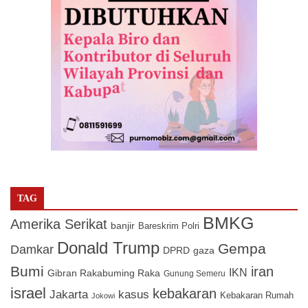
TAG
BMKG
Amerika Serikat
banjir
Bareskrim Polri
Donald Trump
Gempa
Damkar
DPRD
gaza
Bumi
iran
IKN
Gibran Rakabuming Raka
Gunung Semeru
israel
kebakaran
Jakarta
kasus
Kebakaran Rumah
Jokowi