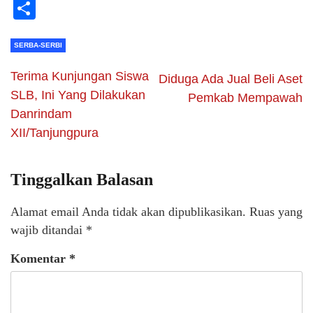
Li
Share
SERBA-SERBI
Terima Kunjungan Siswa
Diduga Ada Jual Beli Aset
SLB, Ini Yang Dilakukan
Pemkab Mempawah
Danrindam
XII/Tanjungpura
Tinggalkan Balasan
Alamat email Anda tidak akan dipublikasikan.
Ruas yang
wajib ditandai
*
Komentar
*