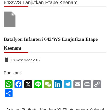
643/WS Lanjutkan Etape Keenam
Batalyon Infanteri 643/WS Lanjutkan Etape
Keenam
18 Desember 2017
Bagikan:
WhatsApp
Facebook
X
Line
WeChat
LinkedIn
Telegram
Email
Print
C
Li
Share
Asisten Teritorial Kasdam XII/Tanjungpura Kolonel