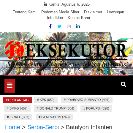
Skip
Kamis, Agustus 6, 2026
to
Tentang Kami
Pedoman Media Siber
Disklaimer
Lowongan
Info Iklan
Kontak Kami
content
Mengeksekusi Berita Untuk Kemerdekaan dan Keadilan
EKSEKUTOR
Informasi
Toggle
navigation
#
KPK (650)
#
PRABOWO SUBIANTO (497)
POPULAR TAG
#
BMKG (407)
#
DONALD TRUMP (384)
#
KORUPSI (328)
#
ISRAEL (307)
#
GEMPA BUMI (263)
Home
>
Serba-Serbi
>
Batalyon Infanteri