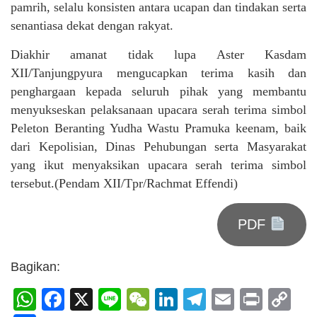
pamrih, selalu konsisten antara ucapan dan tindakan serta
senantiasa dekat dengan rakyat.
Diakhir amanat tidak lupa Aster Kasdam
XII/Tanjungpyura mengucapkan terima kasih dan
penghargaan kepada seluruh pihak yang membantu
menyukseskan pelaksanaan upacara serah terima simbol
Peleton Beranting Yudha Wastu Pramuka keenam, baik
dari Kepolisian, Dinas Pehubungan serta Masyarakat
yang ikut menyaksikan upacara serah terima simbol
tersebut.(Pendam XII/Tpr/Rachmat Effendi)
PDF
Bagikan:
WhatsApp
Facebook
X
Line
WeChat
LinkedIn
Telegram
Email
Print
C