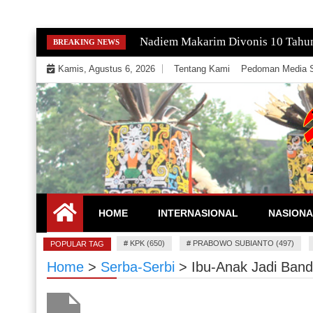
Skip
Gempa Magnitudo 2,9 Guncang Paci
BREAKING NEWS
to
Kamis, Agustus 6, 2026
Tentang Kami
Pedoman Media S
content
Mengeksekusi Berita Untuk Kemerdekaan dan Keadi
EKSEKUTOR
HOME
INTERNASIONAL
NASIONA
#
KPK (650)
#
PRABOWO SUBIANTO (497)
POPULAR TAG
Home
>
Serba-Serbi
>
Ibu-Anak Jadi Ban