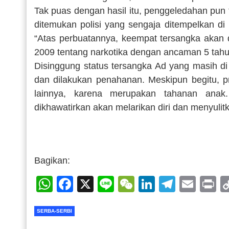
Tak puas dengan hasil itu, penggeledahan pun t
ditemukan polisi yang sengaja ditempelkan di 
“Atas perbuatannya, keempat tersangka akan 
2009 tentang narkotika dengan ancaman 5 tahun
Disinggung status tersangka Ad yang masih d
dan dilakukan penahanan. Meskipun begitu, p
lainnya, karena merupakan tahanan anak.
dikhawatirkan akan melarikan diri dan menyulitk
Bagikan:
WhatsApp
Facebook
X
Line
WeChat
LinkedIn
Telegr
Emai
P
SERBA-SERBI