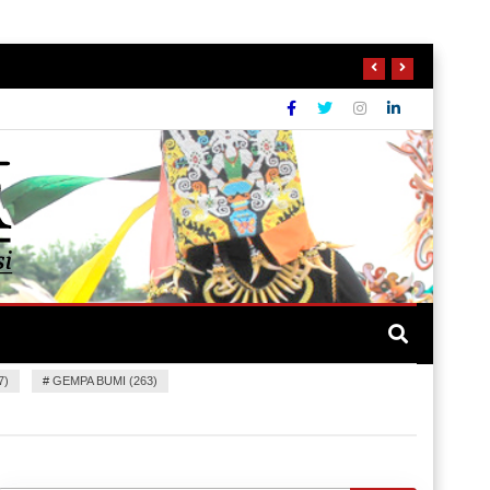
7)
#
GEMPA BUMI (263)