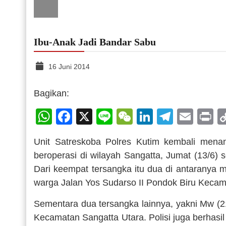
Ibu-Anak Jadi Bandar Sabu
16 Juni 2014
Bagikan:
WhatsApp
Facebook
X
Line
WeChat
LinkedIn
Telegr
Emai
P
Unit Satreskoba Polres Kutim kembali mena
beroperasi di wilayah Sangatta, Jumat (13/6) s
Dari keempat tersangka itu dua di antaranya 
warga Jalan Yos Sudarso II Pondok Biru Kecam
Sementara dua tersangka lainnya, yakni Mw (
Kecamatan Sangatta Utara. Polisi juga berhasi