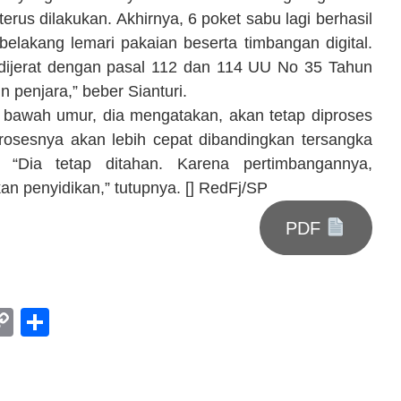
erus dilakukan. Akhirnya, 6 poket sabu lagi berhasil
belakang lemari pakaian beserta timbangan digital.
dijerat dengan pasal 112 dan 114 UU No 35 Tahun
 penjara,” beber Sianturi.
i bawah umur, dia mengatakan, akan tetap diproses
rosesnya akan lebih cepat dibandingkan tersangka
 “Dia tetap ditahan. Karena pertimbangannya,
an penyidikan,” tutupnya. [] RedFj/SP
PDF
am
l
rint
Copy
Share
Link