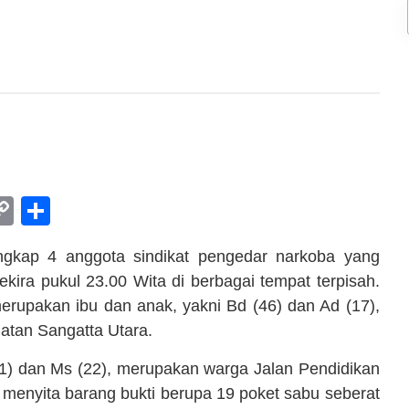
am
l
rint
Copy
Share
Link
ngkap 4 anggota sindikat pengedar narkoba yang
ekira pukul 23.00 Wita di berbagai tempat terpisah.
merupakan ibu dan anak, yakni Bd (46) dan Ad (17),
atan Sangatta Utara.
21) dan Ms (22), merupakan warga Jalan Pendidikan
l menyita barang bukti berupa 19 poket sabu seberat