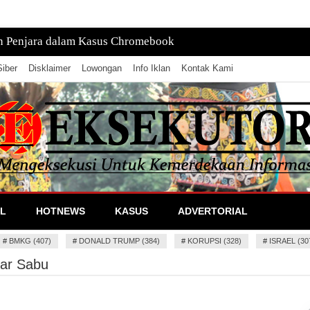
tan, Pusatnya di Laut
iber
Disklaimer
Lowongan
Info Iklan
Kontak Kami
lan Informasi
L
HOTNEWS
KASUS
ADVERTORIAL
#
BMKG (407)
#
DONALD TRUMP (384)
#
KORUPSI (328)
#
ISRAEL (30
dar Sabu