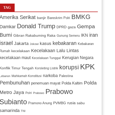
TAG
BMKG
Amerika Serikat
banjir
Bareskrim Polri
Donald Trump
Gempa
Damkar
DPRD
gaza
Bumi
iran
IKN
Gibran Rakabuming Raka
Gunung Semeru
israel
kebakaran
Jakarta
kasus
Kebakaran
Jokowi
Kecelakaan Lalu Lintas
kecelakaan
Rumah
Kerugian Negara
kecelakaan maut
Kecelakaan Tunggal
KPK
korupsi
Konflik Timur Tengah
Korsleting Listrik
narkoba
Mahkamah Konstitusi
Palestina
Lebanon
Pembunuhan
Polda
penemuan mayat
Polda Kaltim
Prabowo
Metro Jaya
Polri
Prabowo
Subianto
PVMBG
rusia
sabu
Pramono Anung
samarinda
TNI