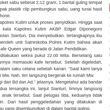
oket sabu seberat 2,12 gram, 1 bantal guling tempat
pak plastik clip pembungkus sabu, uang tunai hasil
phone.
polres Kutim untuk proses penyidikan. Hingga saat
” kata Kapolres Kutim AKBP Edgar Diponegoro
olan Sianturi. Dia menyebutkan, tertangkapnya ibu
peroleh unit Satreskoba Polres Kutim bahwa akan
 Kafe Queen yang berada di Jalan Pendidikan.
 dilakukan sekira pukul 22.00 Wita. Berselang satu
nnya memasuki kafe tersebut. Setelah digeledah,
dalam saku celana sebelah kanan. “Saat kami tanya
ri Mw. Nah, tim langsung bergerak ke rumah Mw.
agi dari Bd dan Ad,” jelasnya. Mengetahui ada bandar
a tersangka ini, lanjut Sianturi, timnya langsung
anak tersebut. Saat petugas tiba, keduanya tidak
ri. Dari hasil penggeledahan yang dilakukan di
bu yang disembunyikan di dalam bantal guling.