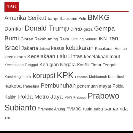
TAG
BMKG
Amerika Serikat
banjir
Bareskrim Polri
Donald Trump
Gempa
Damkar
DPRD
gaza
Bumi
iran
IKN
Gibran Rakabuming Raka
Gunung Semeru
israel
kebakaran
Jakarta
kasus
Kebakaran Rumah
Jokowi
Kecelakaan Lalu Lintas
kecelakaan maut
kecelakaan
Kerugian Negara
Konflik Timur Tengah
Kecelakaan Tunggal
KPK
korupsi
Korsleting Listrik
Mahkamah Konstitusi
Lebanon
Pembunuhan
narkoba
penemuan mayat
Polda
Palestina
Prabowo
Polda Metro Jaya
Kaltim
Polri
Prabowo
Subianto
samarinda
PVMBG
rusia
sabu
Pramono Anung
TNI