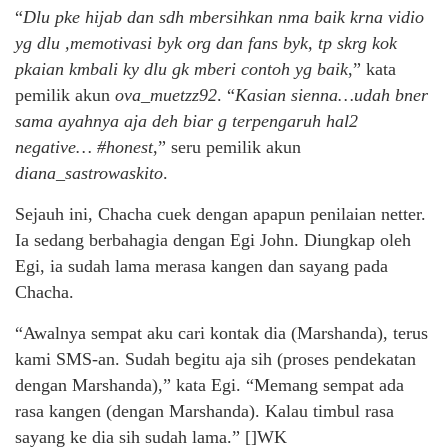
“
Dlu pke hijab dan sdh mbersihkan nma baik krna vidio
yg dlu ,memotivasi byk org dan fans byk, tp skrg kok
pkaian kmbali ky dlu gk mberi contoh yg baik
,” kata
pemilik akun
ova_muetzz92
. “
Kasian sienna…udah bner
sama ayahnya aja deh biar g terpengaruh hal2
negative… #honest
,” seru pemilik akun
diana_sastrowaskito
.
Sejauh ini, Chacha cuek dengan apapun penilaian netter.
Ia sedang berbahagia dengan Egi John. Diungkap oleh
Egi, ia sudah lama merasa kangen dan sayang pada
Chacha.
“Awalnya sempat aku cari kontak dia (Marshanda), terus
kami SMS-an. Sudah begitu aja sih (proses pendekatan
dengan Marshanda),” kata Egi. “Memang sempat ada
rasa kangen (dengan Marshanda). Kalau timbul rasa
sayang ke dia sih sudah lama.” []WK