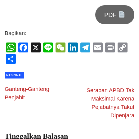
PDF
Bagikan:
WhatsApp
Facebook
X
Line
WeChat
LinkedIn
Telegram
Email
Print
C
Li
Share
NASIONAL
Ganteng-Ganteng
Serapan APBD Tak
Penjahit
Maksimal Karena
Pejabatnya Takut
Dipenjara
Tinggalkan Balasan