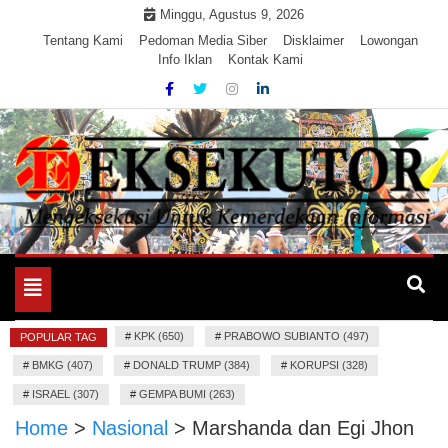
Skip
Minggu, Agustus 9, 2026
to
Tentang Kami
Pedoman Media Siber
Disklaimer
Lowongan
Info Iklan
Kontak Kami
content
Mengeksekusi Berita Untuk Kemerdekaan dan Keadilan
EKSEKUTOR
Informasi
Toggle
navigation
#
KPK (650)
#
PRABOWO SUBIANTO (497)
POPULAR TAG
#
BMKG (407)
#
DONALD TRUMP (384)
#
KORUPSI (328)
#
ISRAEL (307)
#
GEMPA BUMI (263)
Home
>
Nasional
>
Marshanda dan Egi Jhon