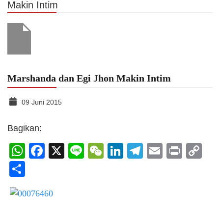
Makin Intim
Marshanda dan Egi Jhon Makin Intim
09 Juni 2015
Bagikan:
WhatsApp
Facebook
X
Line
WeChat
LinkedIn
Telegram
Email
Print
C
Li
Share