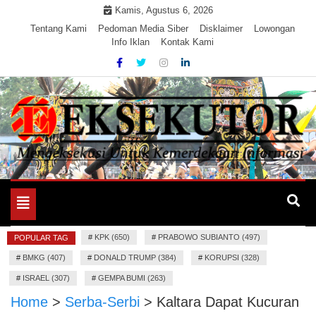
Skip
Kamis, Agustus 6, 2026
to
Tentang Kami
Pedoman Media Siber
Disklaimer
Lowongan
Info Iklan
Kontak Kami
content
Mengeksekusi Berita Untuk Kemerdekaan dan Keadilan
EKSEKUTOR
Informasi
Toggle
navigation
#
KPK (650)
#
PRABOWO SUBIANTO (497)
POPULAR TAG
#
BMKG (407)
#
DONALD TRUMP (384)
#
KORUPSI (328)
#
ISRAEL (307)
#
GEMPA BUMI (263)
Home
>
Serba-Serbi
>
Kaltara Dapat Kucuran