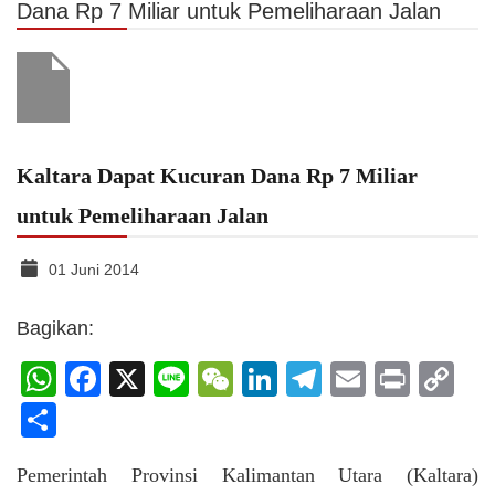
Dana Rp 7 Miliar untuk Pemeliharaan Jalan
Kaltara Dapat Kucuran Dana Rp 7 Miliar
untuk Pemeliharaan Jalan
01 Juni 2014
Bagikan:
WhatsApp
Facebook
X
Line
WeChat
LinkedIn
Telegram
Email
Print
C
Li
Share
Pemerintah Provinsi Kalimantan Utara (Kaltara)