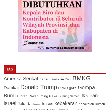
TAG
BMKG
Amerika Serikat
banjir
Bareskrim Polri
Donald Trump
Gempa
Damkar
DPRD
gaza
Bumi
iran
IKN
Gibran Rakabuming Raka
Gunung Semeru
israel
kebakaran
Jakarta
kasus
Kebakaran Rumah
Jokowi