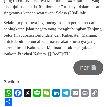
yang disetujui, misalnya kita minta 100 kilometer, yang
disetujui sudah ada 30 kilometer,” tulisnya dalam pesan
singkatnya kepada wartawan, Selasa (29/4) lalu.
Selain itu pihaknya juga mengusulkan perbaikan dan
peningkatan jalan negara yang menghubungkan Tanjung
Selor (Kabupaten Bulungan) dan Kabupaten Malinau,
untuk lebih memudahkan masyarakat khusunya yang
bermukim di Kabupaten Malinau untuk mengakses
ibukota Provinsi Kaltara. [] RedFj/TK
PDF
Bagikan:
WhatsApp
Facebook
X
Line
WeChat
LinkedIn
Telegram
Email
Print
C
Li
Share