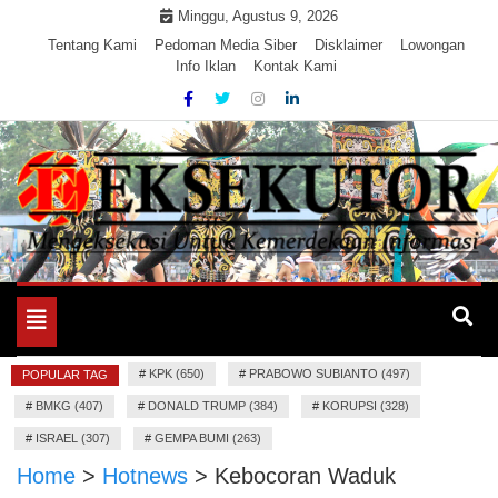
Skip
Minggu, Agustus 9, 2026
to
Tentang Kami
Pedoman Media Siber
Disklaimer
Lowongan
Info Iklan
Kontak Kami
content
Mengeksekusi Berita Untuk Kemerdekaan dan Keadilan
EKSEKUTOR
Informasi
Toggle
navigation
#
KPK (650)
#
PRABOWO SUBIANTO (497)
POPULAR TAG
#
BMKG (407)
#
DONALD TRUMP (384)
#
KORUPSI (328)
#
ISRAEL (307)
#
GEMPA BUMI (263)
Home
>
Hotnews
>
Kebocoran Waduk