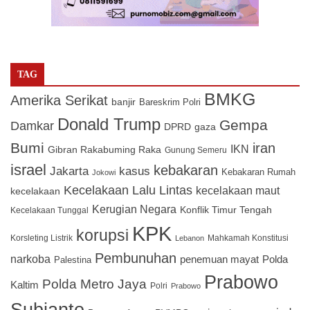
TAG
BMKG
Amerika Serikat
banjir
Bareskrim Polri
Donald Trump
Gempa
Damkar
DPRD
gaza
Bumi
iran
IKN
Gibran Rakabuming Raka
Gunung Semeru
israel
kebakaran
Jakarta
kasus
Kebakaran Rumah
Jokowi
Kecelakaan Lalu Lintas
kecelakaan maut
kecelakaan
Kerugian Negara
Konflik Timur Tengah
Kecelakaan Tunggal
KPK
korupsi
Korsleting Listrik
Mahkamah Konstitusi
Lebanon
Pembunuhan
narkoba
penemuan mayat
Polda
Palestina
Prabowo
Polda Metro Jaya
Kaltim
Polri
Prabowo