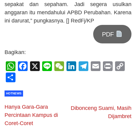
sepakat dan sepaham. Jadi segera usulkan
anggaran itu mendahului APBD Perubahan. Karena
ini darurat,” pungkasnya. [] RedFj/KP
PDF
Bagikan:
WhatsApp
Facebook
X
Line
WeChat
LinkedIn
Telegram
Email
Print
C
Li
Share
HOTNEWS
Hanya Gara-Gara
Dibonceng Suami, Masih
Percintaan Kampus di
Dijambret
Coret-Coret