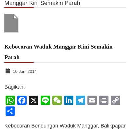
Manggar Kini Semakin Parah
Kebocoran Waduk Manggar Kini Semakin
Parah
10 Juni 2014
Bagikan:
WhatsApp
Facebook
X
Line
WeChat
LinkedIn
Telegram
Email
Print
C
Li
Share
Kebocoran Bendungan Waduk Manggar, Balikpapan