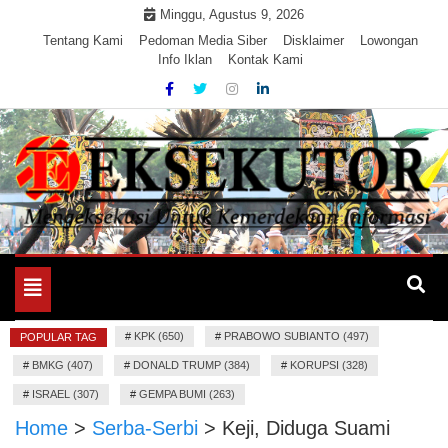
Skip
Minggu, Agustus 9, 2026
to
Tentang Kami
Pedoman Media Siber
Disklaimer
Lowongan
Info Iklan
Kontak Kami
content
Mengeksekusi Berita Untuk Kemerdekaan dan Keadilan
EKSEKUTOR
Informasi
Toggle
navigation
#
KPK (650)
#
PRABOWO SUBIANTO (497)
POPULAR TAG
#
BMKG (407)
#
DONALD TRUMP (384)
#
KORUPSI (328)
#
ISRAEL (307)
#
GEMPA BUMI (263)
Home
>
Serba-Serbi
>
Keji, Diduga Suami