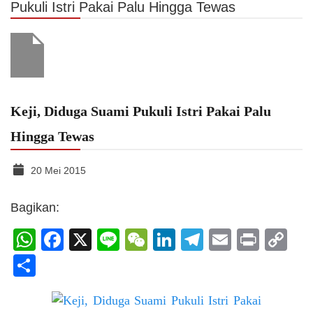
Pukuli Istri Pakai Palu Hingga Tewas
Keji, Diduga Suami Pukuli Istri Pakai Palu
Hingga Tewas
20 Mei 2015
Bagikan:
WhatsApp
Facebook
X
Line
WeChat
LinkedIn
Telegram
Email
Print
C
Li
Share