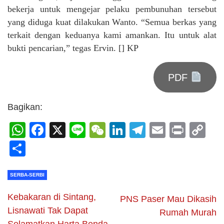
bekerja untuk mengejar pelaku pembunuhan tersebut
yang diduga kuat dilakukan Wanto. “Semua berkas yang
terkait dengan keduanya kami amankan. Itu untuk alat
bukti pencarian,” tegas Ervin. [] KP
PDF
Bagikan:
WhatsApp
Facebook
X
Line
WeChat
LinkedIn
Telegram
Email
Print
C
Li
Share
SERBA-SERBI
Kebakaran di Sintang,
PNS Paser Mau Dikasih
Lisnawati Tak Dapat
Rumah Murah