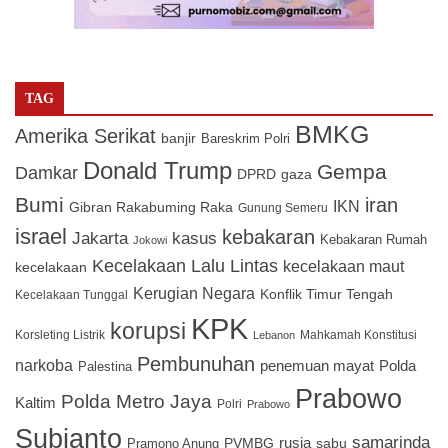
TAG
BMKG
Amerika Serikat
banjir
Bareskrim Polri
Donald Trump
Gempa
Damkar
DPRD
gaza
Bumi
iran
IKN
Gibran Rakabuming Raka
Gunung Semeru
israel
kebakaran
Jakarta
kasus
Kebakaran Rumah
Jokowi
Kecelakaan Lalu Lintas
kecelakaan maut
kecelakaan
Kerugian Negara
Konflik Timur Tengah
Kecelakaan Tunggal
KPK
korupsi
Korsleting Listrik
Mahkamah Konstitusi
Lebanon
Pembunuhan
narkoba
penemuan mayat
Polda
Palestina
Prabowo
Polda Metro Jaya
Kaltim
Polri
Prabowo
Subianto
samarinda
PVMBG
rusia
sabu
Pramono Anung