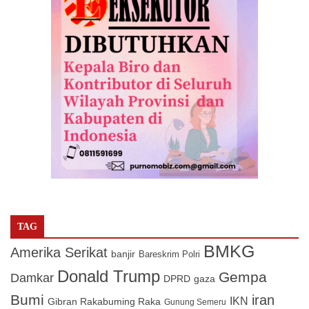
TAG
BMKG
Amerika Serikat
banjir
Bareskrim Polri
Donald Trump
Gempa
Damkar
DPRD
gaza
Bumi
iran
IKN
Gibran Rakabuming Raka
Gunung Semeru