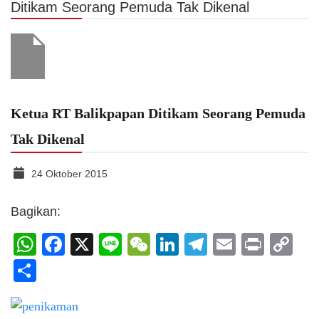
Ditikam Seorang Pemuda Tak Dikenal
Ketua RT Balikpapan Ditikam Seorang Pemuda
Tak Dikenal
24 Oktober 2015
Bagikan:
WhatsApp
Facebook
X
Line
WeChat
LinkedIn
Telegram
Email
Print
C
Li
Share