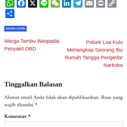
WhatsApp
Facebook
X
Line
WeChat
LinkedIn
Telegram
Email
Print
C
Li
Share
SERBA-SERBI
Warga Tambu Waspadai
Polsek Loa Kulu
Penyakit DBD
Menangkap Seorang Ibu
Rumah Tangga Pengedar
Narkoba
Tinggalkan Balasan
Alamat email Anda tidak akan dipublikasikan.
Ruas yang
wajib ditandai
*
Komentar
*