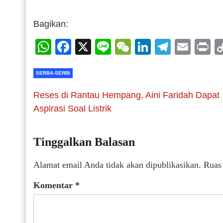
Bagikan:
WhatsApp
Facebook
X
Line
WeChat
LinkedIn
Telegr
Emai
P
SERBA-SERBI
Reses di Rantau Hempang, Aini Faridah Dapat
Aspirasi Soal Listrik
Tinggalkan Balasan
Alamat email Anda tidak akan dipublikasikan.
Ruas
Komentar
*