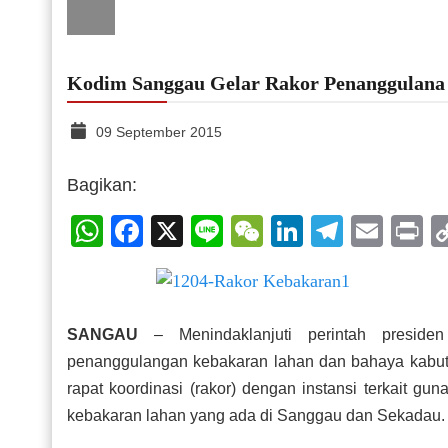
Kodim Sanggau Gelar Rakor Penanggulana
09 September 2015
Bagikan:
WhatsApp
Facebook
X
Line
WeChat
LinkedIn
Telegr
Emai
P
SANGAU
– Menindaklanjuti perintah preside
penanggulangan kebakaran lahan dan bahaya kabut
rapat koordinasi (rakor) dengan instansi terkait g
kebakaran lahan yang ada di Sanggau dan Sekadau.