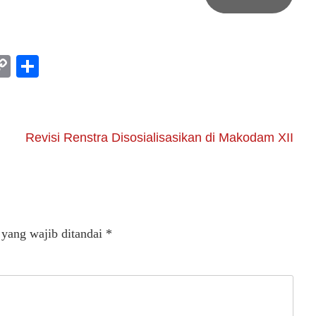
am
l
rint
Copy
Share
Link
Revisi Renstra Disosialisasikan di Makodam XII
 yang wajib ditandai
*