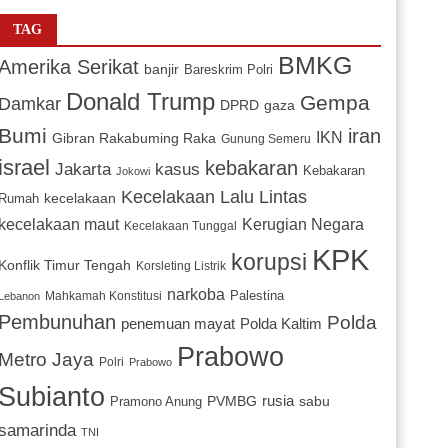
TAG
BMKG
Amerika Serikat
banjir
Bareskrim Polri
Donald Trump
Gempa
Damkar
DPRD
gaza
Bumi
iran
IKN
Gibran Rakabuming Raka
Gunung Semeru
israel
kebakaran
Jakarta
kasus
Kebakaran
Jokowi
Kecelakaan Lalu Lintas
kecelakaan
Rumah
Kerugian Negara
kecelakaan maut
Kecelakaan Tunggal
KPK
korupsi
Konflik Timur Tengah
Korsleting Listrik
narkoba
Mahkamah Konstitusi
Palestina
Lebanon
Pembunuhan
Polda
penemuan mayat
Polda Kaltim
Prabowo
Metro Jaya
Polri
Prabowo
Subianto
PVMBG
rusia
sabu
Pramono Anung
samarinda
TNI