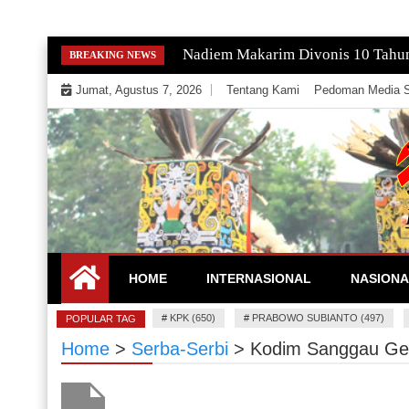
Skip
Gempa Magnitudo 2,9 Guncang Paci
BREAKING NEWS
to
Jumat, Agustus 7, 2026
Tentang Kami
Pedoman Media S
content
Mengeksekusi Berita Untuk Kemerdekaan dan Keadi
EKSEKUTOR
HOME
INTERNASIONAL
NASIONA
#
KPK (650)
#
PRABOWO SUBIANTO (497)
POPULAR TAG
Home
>
Serba-Serbi
>
Kodim Sanggau Gel