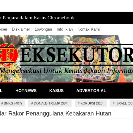
tan, Pusatnya di Laut
iber
Disklaimer
Lowongan
Info Iklan
Kontak Kami
lan Informasi
L
HOTNEWS
KASUS
ADVERTORIAL
#
BMKG (407)
#
DONALD TRUMP (384)
#
KORUPSI (328)
#
ISRAEL (30
ar Rakor Penanggulana Kebakaran Hutan