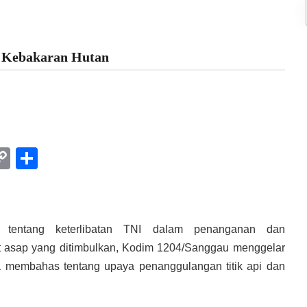
 Kebakaran Hutan
am
l
rint
Copy
Share
Link
n tentang keterlibatan TNI dalam penanganan dan
 asap yang ditimbulkan, Kodim 1204/Sanggau menggelar
una membahas tentang upaya penanggulangan titik api dan