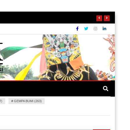
7)
#
GEMPA BUMI (263)