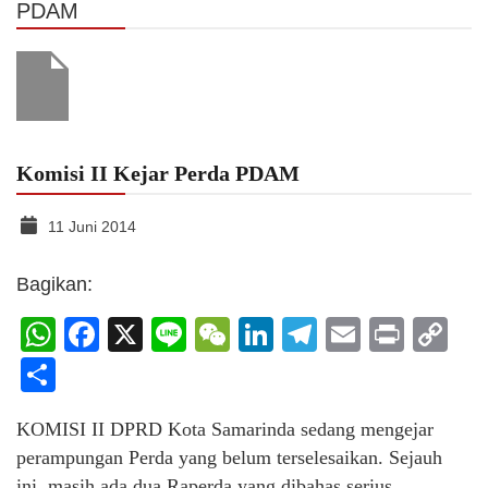
PDAM
Komisi II Kejar Perda PDAM
11 Juni 2014
Bagikan:
WhatsApp
Facebook
X
Line
WeChat
LinkedIn
Telegram
Email
Print
C
Li
Share
KOMISI II DPRD Kota Samarinda sedang mengejar
perampungan Perda yang belum terselesaikan. Sejauh
ini, masih ada dua Raperda yang dibahas serius.