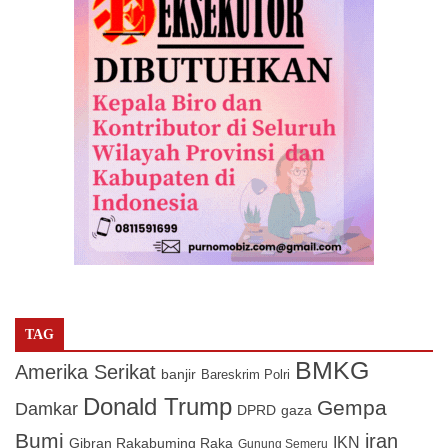
TAG
BMKG
Amerika Serikat
banjir
Bareskrim Polri
Donald Trump
Gempa
Damkar
DPRD
gaza
Bumi
iran
IKN
Gibran Rakabuming Raka
Gunung Semeru