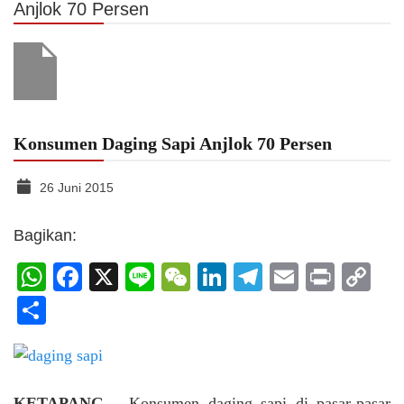
Anjlok 70 Persen
Konsumen Daging Sapi Anjlok 70 Persen
26 Juni 2015
Bagikan:
WhatsApp
Facebook
X
Line
WeChat
LinkedIn
Telegram
Email
Print
C
Li
Share
KETAPANG
– Konsumen daging sapi di pasar-pasar