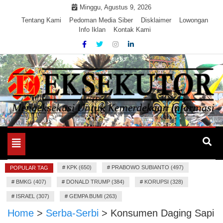
Skip
Minggu, Agustus 9, 2026
to
Tentang Kami
Pedoman Media Siber
Disklaimer
Lowongan
Info Iklan
Kontak Kami
content
Mengeksekusi Berita Untuk Kemerdekaan dan Keadilan
EKSEKUTOR
Informasi
Toggle
navigation
#
KPK (650)
#
PRABOWO SUBIANTO (497)
POPULAR TAG
#
BMKG (407)
#
DONALD TRUMP (384)
#
KORUPSI (328)
#
ISRAEL (307)
#
GEMPA BUMI (263)
Home
>
Serba-Serbi
>
Konsumen Daging Sapi