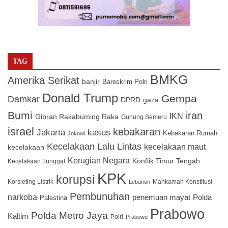
TAG
BMKG
Amerika Serikat
banjir
Bareskrim Polri
Donald Trump
Gempa
Damkar
DPRD
gaza
Bumi
iran
IKN
Gibran Rakabuming Raka
Gunung Semeru
israel
kebakaran
Jakarta
kasus
Kebakaran Rumah
Jokowi
Kecelakaan Lalu Lintas
kecelakaan maut
kecelakaan
Kerugian Negara
Konflik Timur Tengah
Kecelakaan Tunggal
KPK
korupsi
Korsleting Listrik
Mahkamah Konstitusi
Lebanon
Pembunuhan
narkoba
penemuan mayat
Polda
Palestina
Prabowo
Polda Metro Jaya
Kaltim
Polri
Prabowo