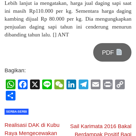
Lebih lanjut ia mengatakan, harga jual daging sapi saat
ini masih Rp110.000 per kg. Sementara harga daging
kambing dijual Rp 80.000 per kg. Dia mengungkapkan
penjualan daging sapi tahun ini cenderung menurun
dibanding tahun lalu. [] ANT
PDF
Bagikan:
WhatsApp
Facebook
X
Line
WeChat
LinkedIn
Telegram
Email
Print
C
Li
Share
SERBA-SERBI
Realisasi DAK di Kubu
Sail Karimata 2016 Bakal
Raya Mengecewakan
Berdampak Positif Bagi