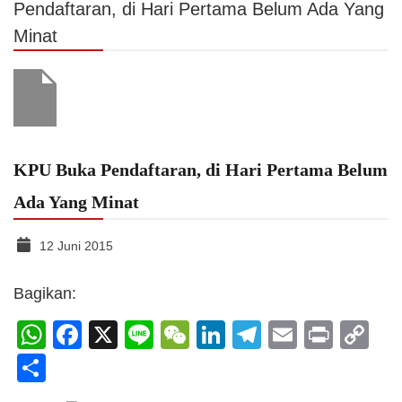
Pendaftaran, di Hari Pertama Belum Ada Yang
Minat
KPU Buka Pendaftaran, di Hari Pertama Belum
Ada Yang Minat
12 Juni 2015
Bagikan:
WhatsApp
Facebook
X
Line
WeChat
LinkedIn
Telegram
Email
Print
C
Li
Share