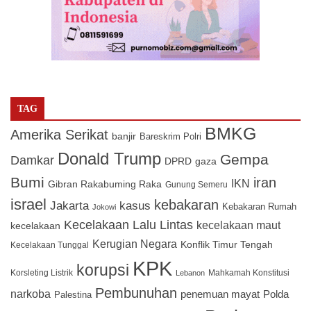
TAG
BMKG
Amerika Serikat
banjir
Bareskrim Polri
Donald Trump
Gempa
Damkar
DPRD
gaza
Bumi
iran
IKN
Gibran Rakabuming Raka
Gunung Semeru
israel
kebakaran
Jakarta
kasus
Kebakaran Rumah
Jokowi
Kecelakaan Lalu Lintas
kecelakaan maut
kecelakaan
Kerugian Negara
Konflik Timur Tengah
Kecelakaan Tunggal
KPK
korupsi
Korsleting Listrik
Mahkamah Konstitusi
Lebanon
Pembunuhan
narkoba
penemuan mayat
Polda
Palestina