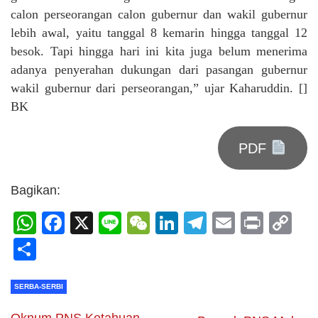
calon perseorangan calon gubernur dan wakil gubernur
lebih awal, yaitu tanggal 8 kemarin hingga tanggal 12
besok. Tapi hingga hari ini kita juga belum menerima
adanya penyerahan dukungan dari pasangan gubernur
wakil gubernur dari perseorangan,” ujar Kaharuddin. []
BK
PDF
Bagikan:
WhatsApp
Facebook
X
Line
WeChat
LinkedIn
Telegram
Email
Print
C
Li
Share
SERBA-SERBI