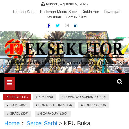
Skip
Minggu, Agustus 9, 2026
to
Tentang Kami
Pedoman Media Siber
Disklaimer
Lowongan
Info Iklan
Kontak Kami
content
Mengeksekusi Berita Untuk Kemerdekaan dan Keadilan
EKSEKUTOR
Informasi
Toggle
navigation
#
KPK (650)
#
PRABOWO SUBIANTO (497)
POPULAR TAG
#
BMKG (407)
#
DONALD TRUMP (384)
#
KORUPSI (328)
#
ISRAEL (307)
#
GEMPA BUMI (263)
Home
>
Serba-Serbi
>
KPU Buka