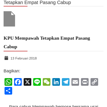
Tetapkan Empat Pasang Cabup
KPU Mempawah Tetapkan Empat Pasang
Cabup
13 Februari 2018
Bagikan:
WhatsApp
Facebook
X
Line
WeChat
LinkedIn
Telegram
Email
Print
C
Li
Share
Para cabup Mempawah berpose bersama usai