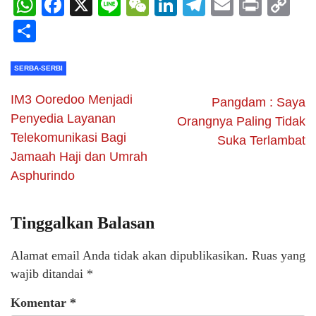
WhatsApp
Facebook
X
Line
WeChat
LinkedIn
Telegram
Email
Print
C
Li
Share
SERBA-SERBI
IM3 Ooredoo Menjadi
Pangdam : Saya
Penyedia Layanan
Orangnya Paling Tidak
Telekomunikasi Bagi
Suka Terlambat
Jamaah Haji dan Umrah
Asphurindo
Tinggalkan Balasan
Alamat email Anda tidak akan dipublikasikan.
Ruas yang
wajib ditandai
*
Komentar
*