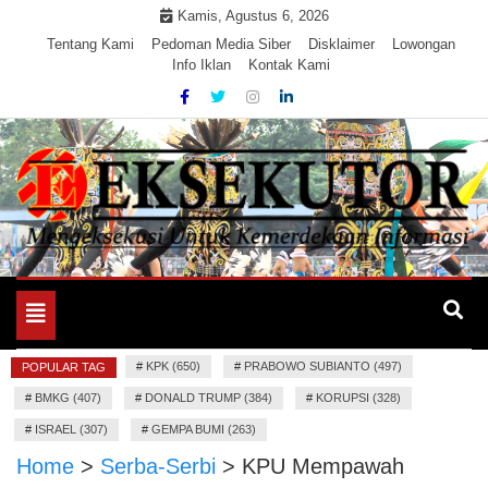
Skip
Kamis, Agustus 6, 2026
to
Tentang Kami
Pedoman Media Siber
Disklaimer
Lowongan
Info Iklan
Kontak Kami
content
Mengeksekusi Berita Untuk Kemerdekaan dan Keadilan
EKSEKUTOR
Informasi
Toggle
navigation
#
KPK (650)
#
PRABOWO SUBIANTO (497)
POPULAR TAG
#
BMKG (407)
#
DONALD TRUMP (384)
#
KORUPSI (328)
#
ISRAEL (307)
#
GEMPA BUMI (263)
Home
>
Serba-Serbi
>
KPU Mempawah