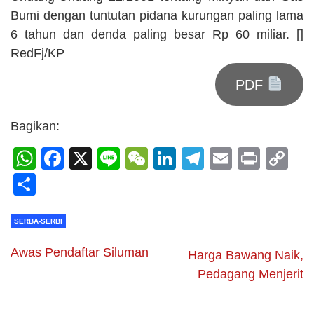
Bumi dengan tuntutan pidana kurungan paling lama
6 tahun dan denda paling besar Rp 60 miliar. []
RedFj/KP
PDF
Bagikan:
WhatsApp
Facebook
X
Line
WeChat
LinkedIn
Telegram
Email
Print
C
Li
Share
SERBA-SERBI
Awas Pendaftar Siluman
Harga Bawang Naik,
Pedagang Menjerit