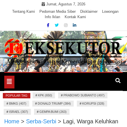
Skip
Jumat, Agustus 7, 2026
to
Tentang Kami
Pedoman Media Siber
Disklaimer
Lowongan
Info Iklan
Kontak Kami
content
Mengeksekusi Berita Untuk Kemerdekaan dan Keadilan
EKSEKUTOR
Informasi
Toggle
navigation
#
KPK (650)
#
PRABOWO SUBIANTO (497)
POPULAR TAG
#
BMKG (407)
#
DONALD TRUMP (384)
#
KORUPSI (328)
#
ISRAEL (307)
#
GEMPA BUMI (263)
Home
>
Serba-Serbi
>
Lagi, Warga Keluhkan