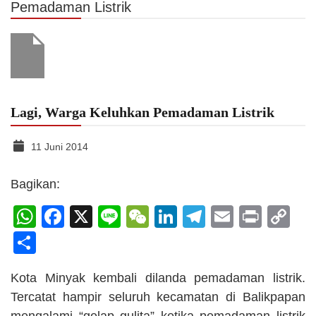
Pemadaman Listrik
Lagi, Warga Keluhkan Pemadaman Listrik
11 Juni 2014
Bagikan:
WhatsApp
Facebook
X
Line
WeChat
LinkedIn
Telegram
Email
Print
C
Li
Share
Kota Minyak kembali dilanda pemadaman listrik.
Tercatat hampir seluruh kecamatan di Balikpapan