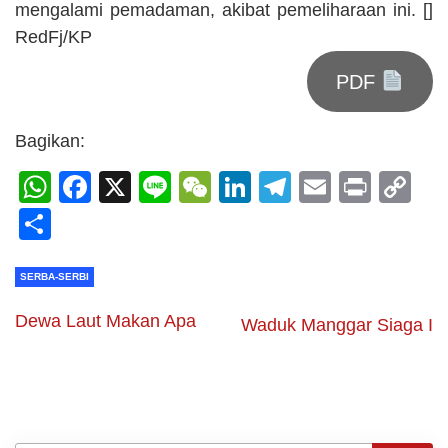
mengalami pemadaman, akibat pemeliharaan ini. []
RedFj/KP
PDF
Bagikan:
WhatsApp
Facebook
X
Line
WeChat
LinkedIn
Telegram
Email
Print
C
Li
Share
SERBA-SERBI
Dewa Laut Makan Apa
Waduk Manggar Siaga I