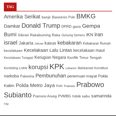
TAG
BMKG
Amerika Serikat
banjir
Bareskrim Polri
Donald Trump
Gempa
Damkar
DPRD
gaza
Bumi
iran
IKN
Gibran Rakabuming Raka
Gunung Semeru
israel
kebakaran
Jakarta
kasus
Kebakaran Rumah
Jokowi
Kecelakaan Lalu Lintas
kecelakaan maut
kecelakaan
Kerugian Negara
Konflik Timur Tengah
Kecelakaan Tunggal
KPK
korupsi
Korsleting Listrik
Mahkamah Konstitusi
Lebanon
Pembunuhan
narkoba
penemuan mayat
Polda
Palestina
Prabowo
Polda Metro Jaya
Kaltim
Polri
Prabowo
Subianto
samarinda
PVMBG
rusia
sabu
Pramono Anung
TNI