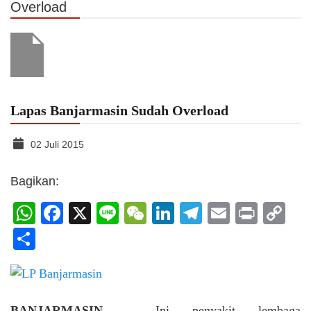
Overload
Lapas Banjarmasin Sudah Overload
02 Juli 2015
Bagikan:
WhatsApp
Facebook
X
Line
WeChat
LinkedIn
Telegram
Email
Print
C
Li
Share
BANJARMASIN
– Ini penyakit lembaga