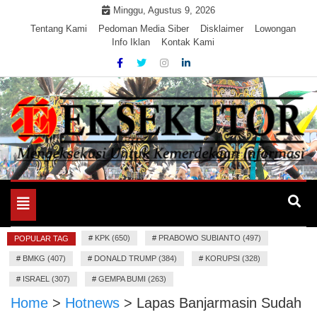
Skip
Minggu, Agustus 9, 2026
to
Tentang Kami
Pedoman Media Siber
Disklaimer
Lowongan
Info Iklan
Kontak Kami
content
Mengeksekusi Berita Untuk Kemerdekaan dan Keadilan
EKSEKUTOR
Informasi
Toggle
navigation
#
KPK (650)
#
PRABOWO SUBIANTO (497)
POPULAR TAG
#
BMKG (407)
#
DONALD TRUMP (384)
#
KORUPSI (328)
#
ISRAEL (307)
#
GEMPA BUMI (263)
Home
>
Hotnews
>
Lapas Banjarmasin Sudah