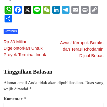
WhatsApp
Facebook
X
Line
WeChat
LinkedIn
Telegram
Email
Print
C
Li
Share
HOTNEWS
Rp 30 Miliar
Awas! Kerupuk Boraks
Digelontorkan Untuk
dan Terasi Rhodamin
Proyek Terminal Induk
Dijual Bebas
Tinggalkan Balasan
Alamat email Anda tidak akan dipublikasikan.
Ruas yang
wajib ditandai
*
Komentar
*