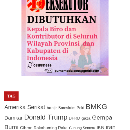
TAG
BMKG
Amerika Serikat
banjir
Bareskrim Polri
Donald Trump
Gempa
Damkar
DPRD
gaza
Bumi
iran
IKN
Gibran Rakabuming Raka
Gunung Semeru