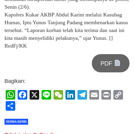
Senin (2/6).
Kapolres Kukar AKBP Abdul Karim melalui Kasubag
Humas, Iptu Yunus Tanjung Padang membenarkan kasus
tersebut. “Laporan korban telah kita terima dan saat ini
kita masih menyelidiki pelakunya,” ujar Yunus. []
RedFj/KK
PDF
Bagikan:
WhatsApp
Facebook
X
Line
WeChat
LinkedIn
Telegram
Email
Print
C
Li
Share
SERBA-SERBI