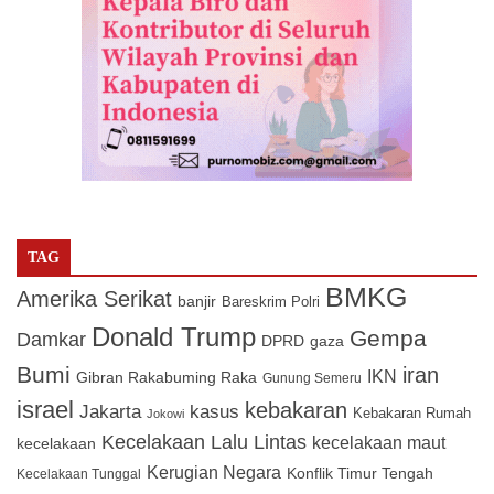
TAG
BMKG
Amerika Serikat
banjir
Bareskrim Polri
Donald Trump
Gempa
Damkar
DPRD
gaza
Bumi
iran
IKN
Gibran Rakabuming Raka
Gunung Semeru
israel
kebakaran
Jakarta
kasus
Kebakaran Rumah
Jokowi
Kecelakaan Lalu Lintas
kecelakaan maut
kecelakaan
Kerugian Negara
Konflik Timur Tengah
Kecelakaan Tunggal