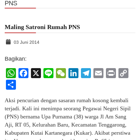
PNS
Maling Satroni Rumah PNS
03 Juni 2014
Bagikan:
WhatsApp
Facebook
X
Line
WeChat
LinkedIn
Telegram
Email
Print
C
Li
Share
Aksi pencurian dengan sasaran rumah kosong kembali
terjadi. Kali ini menimpa seorang Pegawai Negeri Sipil
(PNS) bernama Upa Purnama (38) warga Jl Am Sang
Aji, RT 05, Kelurahan Baru, Kecamatan Tenggarong,
Kabupaten Kutai Kartanegara (Kukar). Akibat perstiwa