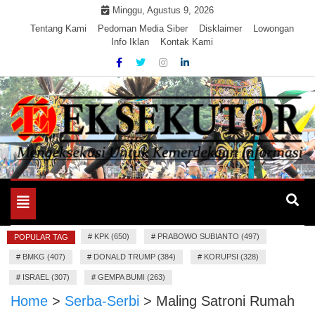
Skip
Minggu, Agustus 9, 2026
to
Tentang Kami
Pedoman Media Siber
Disklaimer
Lowongan
Info Iklan
Kontak Kami
content
Mengeksekusi Berita Untuk Kemerdekaan dan Keadilan
EKSEKUTOR
Informasi
Toggle
navigation
#
KPK (650)
#
PRABOWO SUBIANTO (497)
POPULAR TAG
#
BMKG (407)
#
DONALD TRUMP (384)
#
KORUPSI (328)
#
ISRAEL (307)
#
GEMPA BUMI (263)
Home
>
Serba-Serbi
>
Maling Satroni Rumah