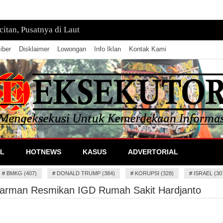
tan, Pusatnya di Laut
iber
Disklaimer
Lowongan
Info Iklan
Kontak Kami
lan Informasi
L
HOTNEWS
KASUS
ADVERTORIAL
#
BMKG (407)
#
DONALD TRUMP (384)
#
KORUPSI (328)
#
ISRAEL (30
arman Resmikan IGD Rumah Sakit Hardjanto