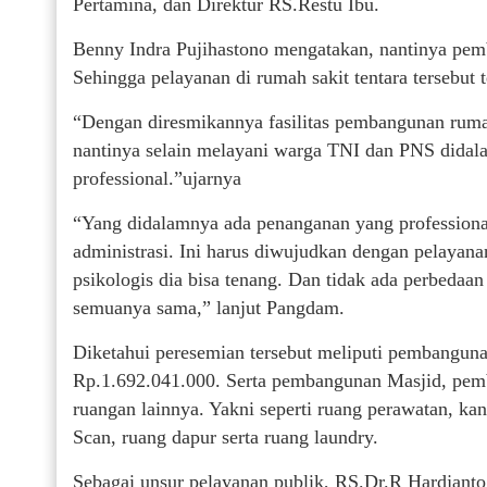
Pertamina, dan Direktur RS.Restu Ibu.
Benny Indra Pujihastono mengatakan, nantinya pemb
Sehingga pelayanan di rumah sakit tentara tersebut t
“Dengan diresmikannya fasilitas pembangunan rumah
nantinya selain melayani warga TNI dan PNS didal
professional.”ujarnya
“Yang didalamnya ada penanganan yang professional
administrasi. Ini harus diwujudkan dengan pelayanan
psikologis dia bisa tenang. Dan tidak ada perbed
semuanya sama,” lanjut Pangdam.
Diketahui peresemian tersebut meliputi pembangun
Rp.1.692.041.000. Serta pembangunan Masjid, pemb
ruangan lainnya. Yakni seperti ruang perawatan, ka
Scan, ruang dapur serta ruang laundry.
Sebagai unsur pelayanan publik, RS.Dr.R Hardjanto