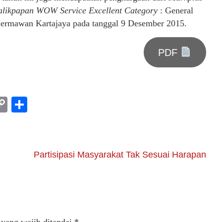
alikpapan WOW Service Excellent Category
: General
 Hermawan Kartajaya pada tanggal 9 Desember 2015.
PDF
am
l
rint
Copy
Share
Link
Partisipasi Masyarakat Tak Sesuai Harapan