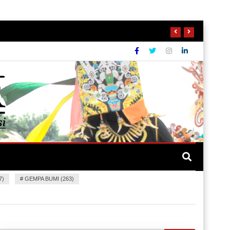
7)
#
GEMPA BUMI (263)