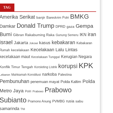
TAG
BMKG
Amerika Serikat
banjir
Bareskrim Polri
Donald Trump
Gempa
Damkar
DPRD
gaza
Bumi
iran
IKN
Gibran Rakabuming Raka
Gunung Semeru
israel
kebakaran
Jakarta
kasus
Kebakaran
Jokowi
Kecelakaan Lalu Lintas
kecelakaan
Rumah
Kerugian Negara
kecelakaan maut
Kecelakaan Tunggal
KPK
korupsi
Konflik Timur Tengah
Korsleting Listrik
narkoba
Mahkamah Konstitusi
Palestina
Lebanon
Pembunuhan
Polda
penemuan mayat
Polda Kaltim
Prabowo
Metro Jaya
Polri
Prabowo
Subianto
PVMBG
rusia
sabu
Pramono Anung
samarinda
TNI