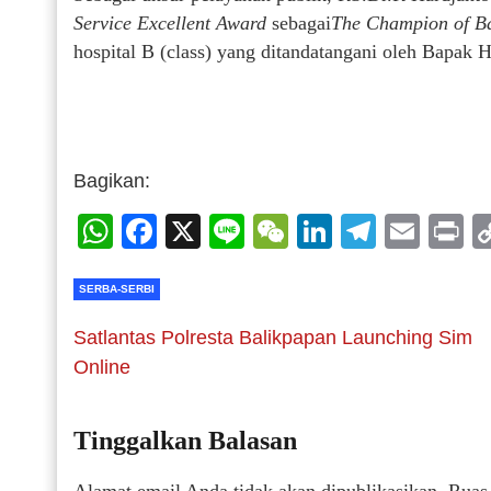
Service Excellent Award
sebagai
The Champion of B
hospital B (class) yang ditandatangani oleh Bapak
Bagikan:
WhatsApp
Facebook
X
Line
WeChat
LinkedIn
Telegr
Emai
P
SERBA-SERBI
Satlantas Polresta Balikpapan Launching Sim
Online
Tinggalkan Balasan