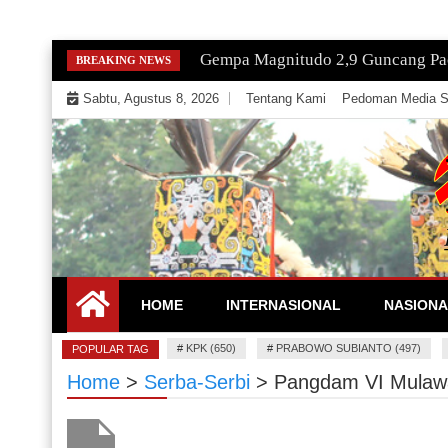
Skip
Gempa Magnitudo 2,9 Guncang Paci
BREAKING NEWS
to
Sabtu, Agustus 8, 2026
Tentang Kami
Pedoman Media S
content
Mengeksekusi Berita Untuk Kemerdekaan dan Keadi
EKSEKUTOR
HOME
INTERNASIONAL
NASIONA
#
KPK (650)
#
PRABOWO SUBIANTO (497)
POPULAR TAG
Home
>
Serba-Serbi
>
Pangdam VI Mulaw