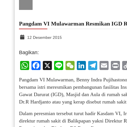
Pangdam VI Mulawarman Resmikan IGD R
12 Desember 2015
Bagikan:
WhatsApp
Facebook
X
Line
WeChat
LinkedIn
Telegr
Emai
P
Pangdam VI Mulawarman, Benny Indra Pujihaston
bersama istri meresmikan pembangunan fasilitas Inst
Gawat Darurat (IGD), Masjid dan Aula di rumah sak
Dr.R Hardjanto atau yang kerap disebut rumah sakit
Dalam peresmian tersebut turut hadir Kasdam VI, 
direktur rumah sakit di Balikpapan yakni Direktu