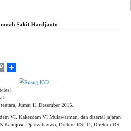
umah Sakit Hardjanto
am
l
rint
Copy
Share
Link
o
alasi
it
 tentara, Jumat 11 Desember 2015.
Irdam VI, Kakesdam VI Mulawarman, dan disertai jajaran
r RS.Kanujoso Djatiwibaowo, Drektur RSUD, Direktur RS