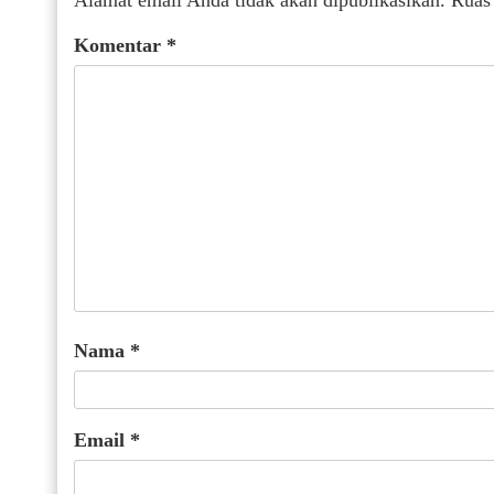
Alamat email Anda tidak akan dipublikasikan.
Ruas
Komentar
*
Nama
*
Email
*