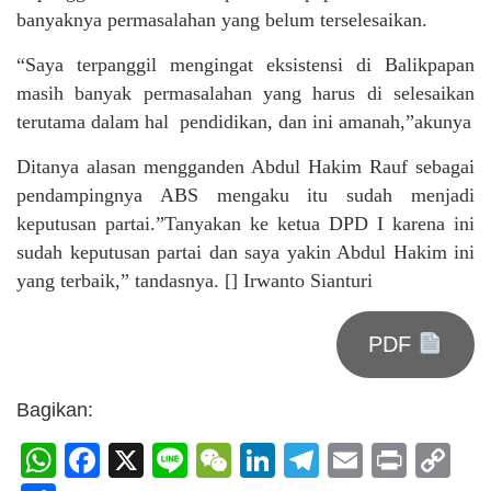
banyaknya permasalahan yang belum terselesaikan.
“Saya terpanggil mengingat eksistensi di Balikpapan
masih banyak permasalahan yang harus di selesaikan
terutama dalam hal pendidikan, dan ini amanah,”akunya
Ditanya alasan mengganden Abdul Hakim Rauf sebagai
pendampingnya ABS mengaku itu sudah menjadi
keputusan partai.”Tanyakan ke ketua DPD I karena ini
sudah keputusan partai dan saya yakin Abdul Hakim ini
yang terbaik,” tandasnya. [] Irwanto Sianturi
PDF
Bagikan:
WhatsApp
Facebook
X
Line
WeChat
LinkedIn
Telegram
Email
Print
C