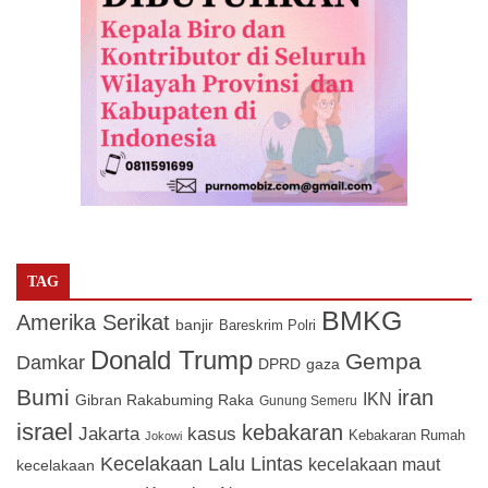
TAG
BMKG
Amerika Serikat
banjir
Bareskrim Polri
Donald Trump
Gempa
Damkar
DPRD
gaza
Bumi
iran
IKN
Gibran Rakabuming Raka
Gunung Semeru
israel
kebakaran
Jakarta
kasus
Kebakaran Rumah
Jokowi
Kecelakaan Lalu Lintas
kecelakaan maut
kecelakaan