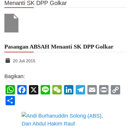
Menanti SK DPP Golkar
Pasangan ABSAH Menanti SK DPP Golkar
20 Juli 2015
Bagikan:
WhatsApp
Facebook
X
Line
WeChat
LinkedIn
Telegram
Email
Print
C
Li
Share