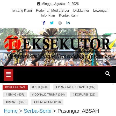
Skip
Minggu, Agustus 9, 2026
to
Tentang Kami
Pedoman Media Siber
Disklaimer
Lowongan
Info Iklan
Kontak Kami
content
Mengeksekusi Berita Untuk Kemerdekaan dan Keadilan
EKSEKUTOR
Informasi
Toggle
navigation
#
KPK (650)
#
PRABOWO SUBIANTO (497)
POPULAR TAG
#
BMKG (407)
#
DONALD TRUMP (384)
#
KORUPSI (328)
#
ISRAEL (307)
#
GEMPA BUMI (263)
Home
>
Serba-Serbi
>
Pasangan ABSAH