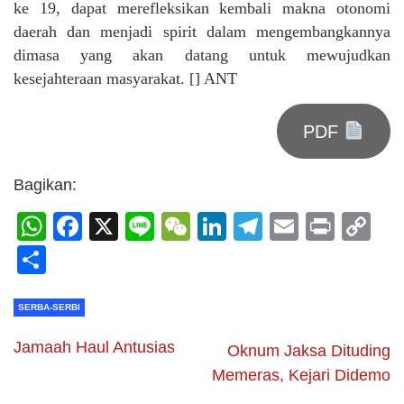
ke 19, dapat merefleksikan kembali makna otonomi
daerah dan menjadi spirit dalam mengembangkannya
dimasa yang akan datang untuk mewujudkan
kesejahteraan masyarakat. [] ANT
PDF
Bagikan:
WhatsApp
Facebook
X
Line
WeChat
LinkedIn
Telegram
Email
Print
C
Li
Share
SERBA-SERBI
Jamaah Haul Antusias
Oknum Jaksa Dituding
Memeras, Kejari Didemo