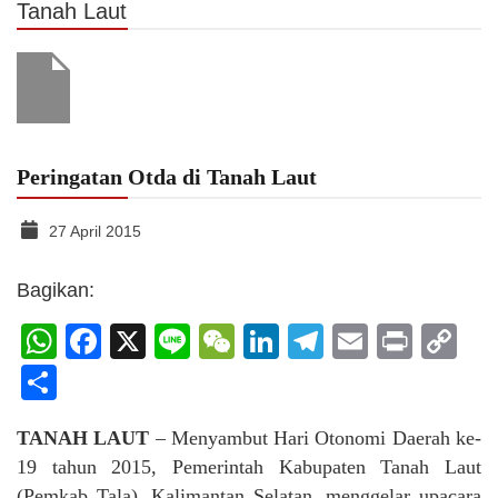
Tanah Laut
Peringatan Otda di Tanah Laut
27 April 2015
Bagikan:
WhatsApp
Facebook
X
Line
WeChat
LinkedIn
Telegram
Email
Print
C
Li
Share
TANAH LAUT
– Menyambut Hari Otonomi Daerah ke-
19 tahun 2015, Pemerintah Kabupaten Tanah Laut
(Pemkab Tala), Kalimantan Selatan, menggelar upacara