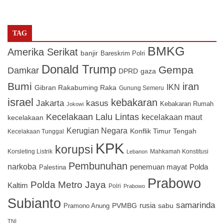
TAG
BMKG
Amerika Serikat
banjir
Bareskrim Polri
Donald Trump
Gempa
Damkar
DPRD
gaza
Bumi
iran
IKN
Gibran Rakabuming Raka
Gunung Semeru
israel
kebakaran
Jakarta
kasus
Kebakaran Rumah
Jokowi
Kecelakaan Lalu Lintas
kecelakaan maut
kecelakaan
Kerugian Negara
Konflik Timur Tengah
Kecelakaan Tunggal
KPK
korupsi
Korsleting Listrik
Mahkamah Konstitusi
Lebanon
Pembunuhan
narkoba
penemuan mayat
Polda
Palestina
Prabowo
Polda Metro Jaya
Kaltim
Polri
Prabowo
Subianto
samarinda
PVMBG
rusia
sabu
Pramono Anung
TNI