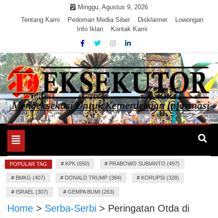
Skip
Minggu, Agustus 9, 2026
to
Tentang Kami
Pedoman Media Siber
Disklaimer
Lowongan
Info Iklan
Kontak Kami
content
Mengeksekusi Berita Untuk Kemerdekaan dan Keadilan
EKSEKUTOR
Informasi
Toggle
navigation
#
KPK (650)
#
PRABOWO SUBIANTO (497)
POPULAR TAG
#
BMKG (407)
#
DONALD TRUMP (384)
#
KORUPSI (328)
#
ISRAEL (307)
#
GEMPA BUMI (263)
Home
>
Serba-Serbi
>
Peringatan Otda di