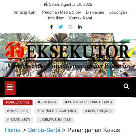
Skip
Senin, Agustus 10, 2026
to
Tentang Kami
Pedoman Media Siber
Disklaimer
Lowongan
Info Iklan
Kontak Kami
content
Mengeksekusi Berita Untuk Kemerdekaan dan Keadilan
EKSEKUTOR
Informasi
Toggle
navigation
#
KPK (650)
#
PRABOWO SUBIANTO (497)
POPULAR TAG
#
BMKG (407)
#
DONALD TRUMP (384)
#
KORUPSI (328)
#
ISRAEL (307)
#
GEMPA BUMI (263)
Home
>
Serba-Serbi
>
Penanganan Kasus