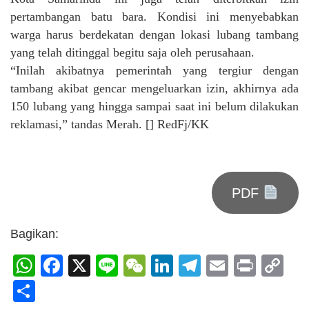
pertambangan batu bara. Kondisi ini menyebabkan
warga harus berdekatan dengan lokasi lubang tambang
yang telah ditinggal begitu saja oleh perusahaan.
“Inilah akibatnya pemerintah yang tergiur dengan
tambang akibat gencar mengeluarkan izin, akhirnya ada
150 lubang yang hingga sampai saat ini belum dilakukan
reklamasi,” tandas Merah. [] RedFj/KK
PDF
Bagikan:
WhatsApp
Facebook
X
Line
WeChat
LinkedIn
Telegram
Email
Print
C
Li
Share