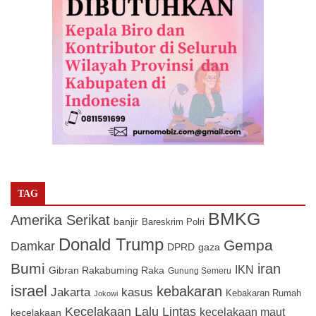
TAG
BMKG
Amerika Serikat
banjir
Bareskrim Polri
Donald Trump
Gempa
Damkar
DPRD
gaza
Bumi
iran
IKN
Gibran Rakabuming Raka
Gunung Semeru
israel
kebakaran
Jakarta
kasus
Kebakaran Rumah
Jokowi
Kecelakaan Lalu Lintas
kecelakaan maut
kecelakaan