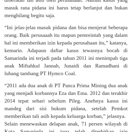
diberikan tali asih oleh perusahaan. Namun kasus yang
masuk rana pidana ini harus tetap berlanjut dan bukan
menghilang begitu saja.
“Ini jelas-jelas masuk pidana dan bisa menjerat beberapa
orang. Baik perusaaah itu mapun pemreintah yang dalam
hal ini memberikan izin kepada perusahaan itu,” katanya,
kemarin. Adapaun daftar kasus tewasnya bocah di
Samarinda ini terjadi pada tahun 2011 ini menimpah tiga
anak Miftahkul Jannah, Junaidi dan Ramadhani di
lubang tambang PT Hymco Coal.
“2011 ada dua anak di PT Panca Prima Mining dua anak
yang menjadi korbannya Eza dan Ema. 2012 dan terakhir
2014 tepat sehari sebelum Pileg. Anehnya kasus ini
mandeg dari sisi hukum pidana, setelah Pemkot
memberikan tali asih kepada keluarga korban,” jelasnya.
Selain menewaskan delapan anak, 71 persen wilayah di
Kota Samarinda ini juga telah diterbitkan izin