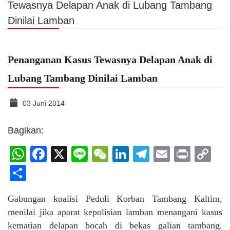
Tewasnya Delapan Anak di Lubang Tambang
Dinilai Lamban
Penanganan Kasus Tewasnya Delapan Anak di
Lubang Tambang Dinilai Lamban
03 Juni 2014
Bagikan:
WhatsApp
Facebook
X
Line
WeChat
LinkedIn
Telegram
Email
Print
C
Li
Share
Gabungan koalisi Peduli Korban Tambang Kaltim,
menilai jika aparat kepolisian lamban menangani kasus
kematian delapan bocah di bekas galian tambang.