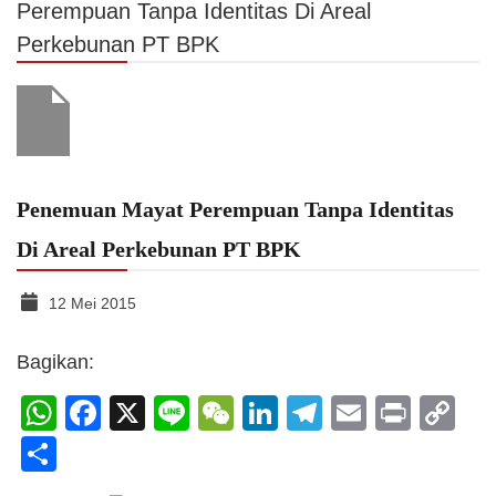
Perempuan Tanpa Identitas Di Areal
Perkebunan PT BPK
Penemuan Mayat Perempuan Tanpa Identitas
Di Areal Perkebunan PT BPK
12 Mei 2015
Bagikan:
WhatsApp
Facebook
X
Line
WeChat
LinkedIn
Telegram
Email
Print
C
Li
Share