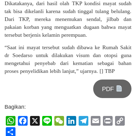
Dikatakanya, dari hasil olah TKP kondisi mayat sudah
tak bisa dikelanli karena sudah tinggal tulang belulang.
Dari TKP, mereka menemukan sendal, jilbab dan
pakaian korban yang menguatkan dugaan bahwa mayat
tersebut berjenis kelamin perempuan.
“Saat ini mayat tersebut sudah dibawa ke Rumah Sakit
dr Soedarso untuk dilakukan visum dan otopsi guna
mengetahui penyebab dari kematian sebagai bahan
proses penyelidikan lebih lanjut,” ujarnya. [] TBP
PDF
Bagikan:
WhatsApp
Facebook
X
Line
WeChat
LinkedIn
Telegram
Email
Print
C
Li
Share