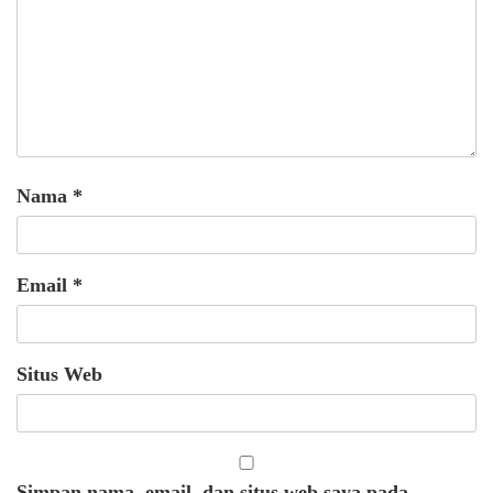
Nama
*
Email
*
Situs Web
Simpan nama, email, dan situs web saya pada