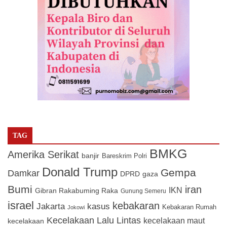
TAG
BMKG
Amerika Serikat
banjir
Bareskrim Polri
Donald Trump
Gempa
Damkar
DPRD
gaza
Bumi
iran
IKN
Gibran Rakabuming Raka
Gunung Semeru
israel
kebakaran
Jakarta
kasus
Kebakaran Rumah
Jokowi
Kecelakaan Lalu Lintas
kecelakaan maut
kecelakaan