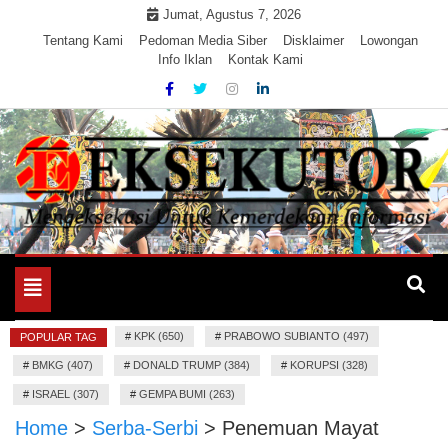
Skip
Jumat, Agustus 7, 2026
to
Tentang Kami
Pedoman Media Siber
Disklaimer
Lowongan
Info Iklan
Kontak Kami
content
Mengeksekusi Berita Untuk Kemerdekaan dan Keadilan
EKSEKUTOR
Informasi
Toggle
navigation
#
KPK (650)
#
PRABOWO SUBIANTO (497)
POPULAR TAG
#
BMKG (407)
#
DONALD TRUMP (384)
#
KORUPSI (328)
#
ISRAEL (307)
#
GEMPA BUMI (263)
Home
>
Serba-Serbi
>
Penemuan Mayat