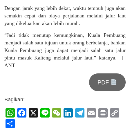
Dengan jarak yang lebih dekat, waktu tempuh juga akan
semakin cepat dan biaya perjalanan melalui jalur laut
yang dikeluarkan akan lebih murah.
“Jadi tidak menutup kemungkinan, Kuala Pembuang
menjadi salah satu tujuan untuk orang berbelanja, bahkan
Kuala Pembuang juga dapat menjadi salah satu jalur
pintu masuk Kalteng melalui jalur laut,” katanya. []
ANT
PDF
Bagikan:
WhatsApp
Facebook
X
Line
WeChat
LinkedIn
Telegram
Email
Print
C
Li
Share