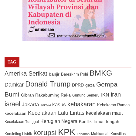
TAG
BMKG
Amerika Serikat
banjir
Bareskrim Polri
Donald Trump
Gempa
Damkar
DPRD
gaza
Bumi
iran
IKN
Gibran Rakabuming Raka
Gunung Semeru
israel
kebakaran
Jakarta
kasus
Kebakaran Rumah
Jokowi
Kecelakaan Lalu Lintas
kecelakaan maut
kecelakaan
Kerugian Negara
Konflik Timur Tengah
Kecelakaan Tunggal
KPK
korupsi
Korsleting Listrik
Mahkamah Konstitusi
Lebanon