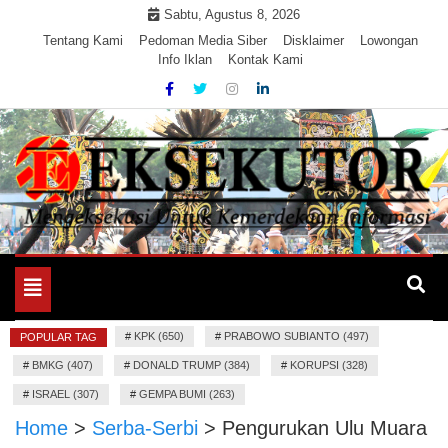
Skip
Sabtu, Agustus 8, 2026
to
Tentang Kami
Pedoman Media Siber
Disklaimer
Lowongan
Info Iklan
Kontak Kami
content
Mengeksekusi Berita Untuk Kemerdekaan dan Keadilan
EKSEKUTOR
Informasi
Toggle
navigation
#
KPK (650)
#
PRABOWO SUBIANTO (497)
POPULAR TAG
#
BMKG (407)
#
DONALD TRUMP (384)
#
KORUPSI (328)
#
ISRAEL (307)
#
GEMPA BUMI (263)
Home
>
Serba-Serbi
>
Pengurukan Ulu Muara