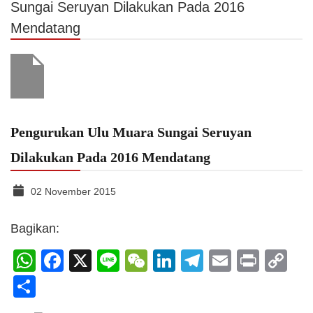
Sungai Seruyan Dilakukan Pada 2016
Mendatang
Pengurukan Ulu Muara Sungai Seruyan
Dilakukan Pada 2016 Mendatang
02 November 2015
Bagikan:
WhatsApp
Facebook
X
Line
WeChat
LinkedIn
Telegram
Email
Print
C
Li
Share