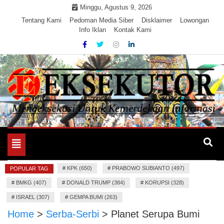
Skip
Minggu, Agustus 9, 2026
to
Tentang Kami
Pedoman Media Siber
Disklaimer
Lowongan
Info Iklan
Kontak Kami
content
Mengeksekusi Berita Untuk Kemerdekaan dan Keadilan
EKSEKUTOR
Informasi
Toggle
navigation
#
KPK (650)
#
PRABOWO SUBIANTO (497)
POPULAR TAG
#
BMKG (407)
#
DONALD TRUMP (384)
#
KORUPSI (328)
#
ISRAEL (307)
#
GEMPA BUMI (263)
Home
>
Serba-Serbi
>
Planet Serupa Bumi