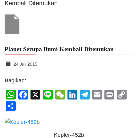
Kembali Ditemukan
Planet Serupa Bumi Kembali Ditemukan
24 Juli 2015
Bagikan:
WhatsApp
Facebook
X
Line
WeChat
LinkedIn
Telegram
Email
Print
C
Li
Share
Kepler-452b