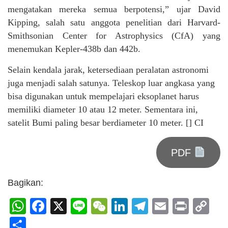
mengatakan mereka semua berpotensi,” ujar David
Kipping, salah satu anggota penelitian dari Harvard-
Smithsonian Center for Astrophysics (CfA) yang
menemukan Kepler-438b dan 442b.
Selain kendala jarak, ketersediaan peralatan astronomi
juga menjadi salah satunya. Teleskop luar angkasa yang
bisa digunakan untuk mempelajari eksoplanet harus
memiliki diameter 10 atau 12 meter. Sementara ini,
satelit Bumi paling besar berdiameter 10 meter. [] CI
PDF
Bagikan:
WhatsApp
Facebook
X
Line
WeChat
LinkedIn
Telegram
Email
Print
C
Li
Share