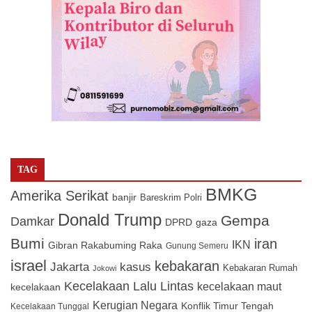
TAG
BMKG
Amerika Serikat
banjir
Bareskrim Polri
Donald Trump
Gempa
Damkar
DPRD
gaza
Bumi
iran
IKN
Gibran Rakabuming Raka
Gunung Semeru
israel
kebakaran
Jakarta
kasus
Kebakaran Rumah
Jokowi
Kecelakaan Lalu Lintas
kecelakaan maut
kecelakaan
Kerugian Negara
Konflik Timur Tengah
Kecelakaan Tunggal