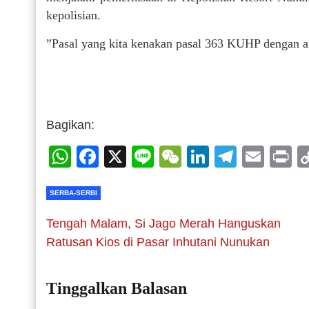
kepolisian.
”Pasal yang kita kenakan pasal 363 KUHP dengan a
Bagikan:
WhatsApp
Facebook
X
Line
WeChat
LinkedIn
Telegr
Emai
P
SERBA-SERBI
Tengah Malam, Si Jago Merah Hanguskan
Ratusan Kios di Pasar Inhutani Nunukan
Tinggalkan Balasan