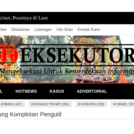
tan, Pusatnya di Laut
iber
Disklaimer
Lowongan
Info Iklan
Kontak Kami
lan Informasi
L
HOTNEWS
KASUS
ADVERTORIAL
#
BMKG (407)
#
DONALD TRUMP (384)
#
KORUPSI (328)
#
ISRAEL (30
ung Komplotan Pengutil