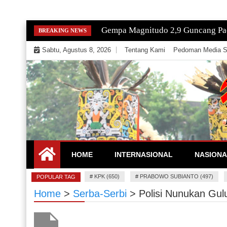
Skip
Gempa Magnitudo 2,9 Guncang Paci
BREAKING NEWS
to
Sabtu, Agustus 8, 2026
Tentang Kami
Pedoman Media S
content
Mengeksekusi Berita Untuk Kemerdekaan dan Keadi
EKSEKUTOR
HOME
INTERNASIONAL
NASIONA
#
KPK (650)
#
PRABOWO SUBIANTO (497)
POPULAR TAG
Home
>
Serba-Serbi
>
Polisi Nunukan Gul