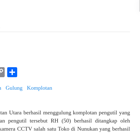
l
am
l
rint
Copy
Share
Link
an Utara berhasil menggulung komplotan pengutil yang
tan pengutil tersebut RH (50) berhasil ditangkap oleh
i kamera CCTV salah satu Toko di Nunukan yang berhasil