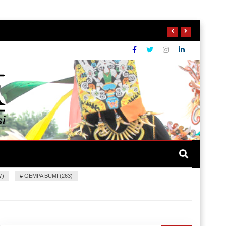
7)
#
GEMPA BUMI (263)