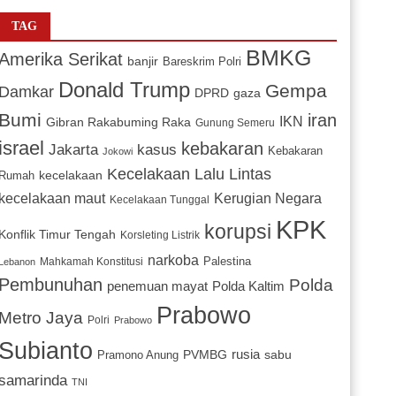
TAG
BMKG
Amerika Serikat
banjir
Bareskrim Polri
Donald Trump
Gempa
Damkar
DPRD
gaza
Bumi
iran
IKN
Gibran Rakabuming Raka
Gunung Semeru
israel
kebakaran
Jakarta
kasus
Kebakaran
Jokowi
Kecelakaan Lalu Lintas
kecelakaan
Rumah
Kerugian Negara
kecelakaan maut
Kecelakaan Tunggal
KPK
korupsi
Konflik Timur Tengah
Korsleting Listrik
narkoba
Mahkamah Konstitusi
Palestina
Lebanon
Pembunuhan
Polda
penemuan mayat
Polda Kaltim
Prabowo
Metro Jaya
Polri
Prabowo
Subianto
PVMBG
rusia
sabu
Pramono Anung
samarinda
TNI