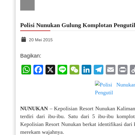
Polisi Nunukan Gulung Komplotan Penguti
20 Mei 2015
Bagikan:
WhatsApp
Facebook
X
Line
WeChat
LinkedIn
Telegr
Emai
P
NUNUKAN
– Kepolisian Resort Nunukan Kalimant
terdiri dari ibu-ibu. Satu dari 5 ibu-ibu komplo
Kepolisian Resort Nunukan berkat identifikasi dar
merekam wajahnya.