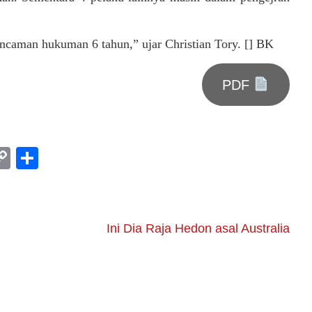
ncaman hukuman 6 tahun,” ujar Christian Tory. [] BK
PDF
am
l
rint
Copy
Share
Link
Ini Dia Raja Hedon asal Australia