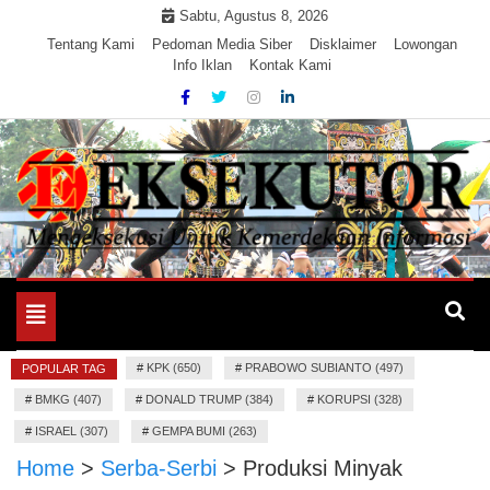
Skip
Sabtu, Agustus 8, 2026
to
Tentang Kami
Pedoman Media Siber
Disklaimer
Lowongan
Info Iklan
Kontak Kami
content
Mengeksekusi Berita Untuk Kemerdekaan dan Keadilan
EKSEKUTOR
Informasi
Toggle
navigation
#
KPK (650)
#
PRABOWO SUBIANTO (497)
POPULAR TAG
#
BMKG (407)
#
DONALD TRUMP (384)
#
KORUPSI (328)
#
ISRAEL (307)
#
GEMPA BUMI (263)
Home
>
Serba-Serbi
>
Produksi Minyak