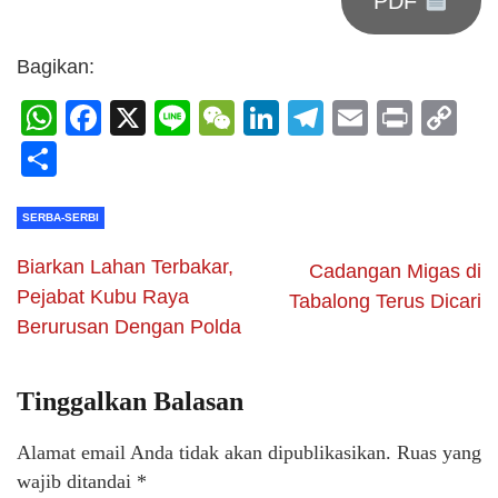
PDF
Bagikan:
WhatsApp
Facebook
X
Line
WeChat
LinkedIn
Telegram
Email
Print
C
Li
Share
SERBA-SERBI
Biarkan Lahan Terbakar,
Cadangan Migas di
Pejabat Kubu Raya
Tabalong Terus Dicari
Berurusan Dengan Polda
Tinggalkan Balasan
Alamat email Anda tidak akan dipublikasikan.
Ruas yang
wajib ditandai
*