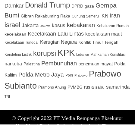
Donald Trump
Gempa
Damkar
DPRD
gaza
Bumi
iran
IKN
Gibran Rakabuming Raka
Gunung Semeru
israel
kebakaran
Jakarta
kasus
Kebakaran Rumah
Jokowi
Kecelakaan Lalu Lintas
kecelakaan maut
kecelakaan
Kerugian Negara
Konflik Timur Tengah
Kecelakaan Tunggal
KPK
korupsi
Korsleting Listrik
Mahkamah Konstitusi
Lebanon
Pembunuhan
narkoba
penemuan mayat
Polda
Palestina
Prabowo
Polda Metro Jaya
Kaltim
Polri
Prabowo
Subianto
samarinda
PVMBG
rusia
sabu
Pramono Anung
TNI
© Copyright 2022 PT Media Rempanga Eksekutor
Keadilan |
Design & develop by AmpleThemes