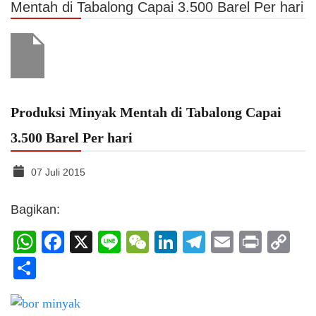
Mentah di Tabalong Capai 3.500 Barel Per hari
Produksi Minyak Mentah di Tabalong Capai
3.500 Barel Per hari
07 Juli 2015
Bagikan:
WhatsApp
Facebook
X
Line
WeChat
LinkedIn
Telegram
Email
Print
C
Li
Share