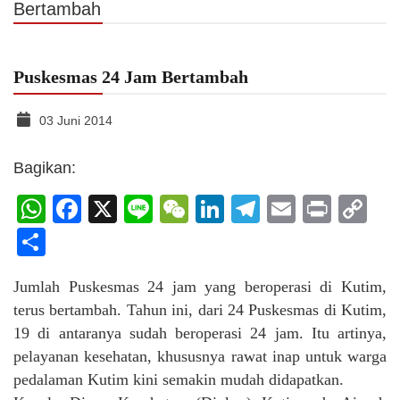
Bertambah
Puskesmas 24 Jam Bertambah
03 Juni 2014
Bagikan:
WhatsApp
Facebook
X
Line
WeChat
LinkedIn
Telegram
Email
Print
C
Li
Share
Jumlah Puskesmas 24 jam yang beroperasi di Kutim,
terus bertambah. Tahun ini, dari 24 Puskesmas di Kutim,
19 di antaranya sudah beroperasi 24 jam. Itu artinya,
pelayanan kesehatan, khususnya rawat inap untuk warga
pedalaman Kutim kini semakin mudah didapatkan.