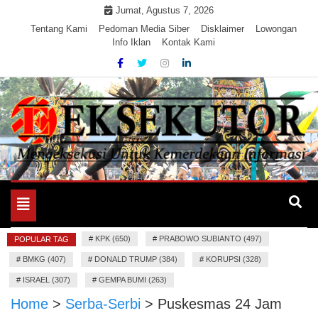
Skip
Jumat, Agustus 7, 2026
to
Tentang Kami
Pedoman Media Siber
Disklaimer
Lowongan
Info Iklan
Kontak Kami
content
Mengeksekusi Berita Untuk Kemerdekaan dan Keadilan
EKSEKUTOR
Informasi
Toggle
navigation
#
KPK (650)
#
PRABOWO SUBIANTO (497)
POPULAR TAG
#
BMKG (407)
#
DONALD TRUMP (384)
#
KORUPSI (328)
#
ISRAEL (307)
#
GEMPA BUMI (263)
Home
>
Serba-Serbi
>
Puskesmas 24 Jam