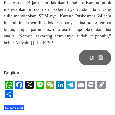
Puskesmas 24 jam kami lakukan bertahap. Karena untuk
menyiapkan infrastruktur sebenarnya mudah, tapi yang
sulit menyiapkan SDM-nya. Karena Puskesmas 24 jam
ini, minimal memiliki dokter sebanyak dua orang, empat
bidan, empat paramedis, dua asisten apoteker, dan dua
analis. Namun sekarang semuanya sudah terpenuhi,”
beber Aisyah. [] RedFj/SP
PDF
Bagikan:
WhatsApp
Facebook
X
Line
WeChat
LinkedIn
Telegram
Email
Print
C
Li
Share
SERBA-SERBI