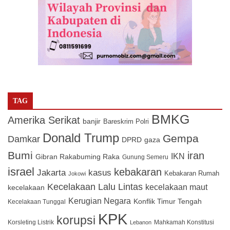
TAG
BMKG
Amerika Serikat
banjir
Bareskrim Polri
Donald Trump
Gempa
Damkar
DPRD
gaza
Bumi
iran
IKN
Gibran Rakabuming Raka
Gunung Semeru
israel
kebakaran
Jakarta
kasus
Kebakaran Rumah
Jokowi
Kecelakaan Lalu Lintas
kecelakaan maut
kecelakaan
Kerugian Negara
Konflik Timur Tengah
Kecelakaan Tunggal
KPK
korupsi
Korsleting Listrik
Mahkamah Konstitusi
Lebanon