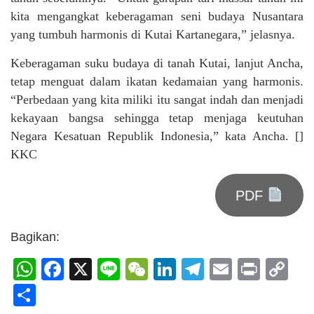
kita mengangkat keberagaman seni budaya Nusantara
yang tumbuh harmonis di Kutai Kartanegara,” jelasnya.
Keberagaman suku budaya di tanah Kutai, lanjut Ancha,
tetap menguat dalam ikatan kedamaian yang harmonis.
“Perbedaan yang kita miliki itu sangat indah dan menjadi
kekayaan bangsa sehingga tetap menjaga keutuhan
Negara Kesatuan Republik Indonesia,” kata Ancha. []
KKC
PDF
Bagikan:
WhatsApp
Facebook
X
Line
WeChat
LinkedIn
Telegram
Email
Print
C
Li
Share