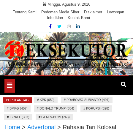
Skip
Minggu, Agustus 9, 2026
to
Tentang Kami
Pedoman Media Siber
Disklaimer
Lowongan
Info Iklan
Kontak Kami
content
Mengeksekusi Berita Untuk Kemerdekaan dan Keadilan
EKSEKUTOR
Informasi
Toggle
navigation
#
KPK (650)
#
PRABOWO SUBIANTO (497)
POPULAR TAG
#
BMKG (407)
#
DONALD TRUMP (384)
#
KORUPSI (328)
#
ISRAEL (307)
#
GEMPA BUMI (263)
Home
>
Advertorial
>
Rahasia Tari Kolosal