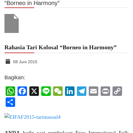
“Borneo in Harmony”
Rahasia Tari Kolosal “Borneo in Harmony”
08 Juni 2015
Bagikan:
WhatsApp
Facebook
X
Line
WeChat
LinkedIn
Telegram
Email
Print
C
Li
Share
ANDA
hadir saat pembukaan Erau International Folk