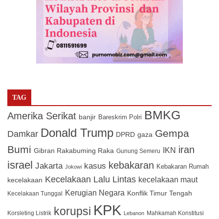
TAG
BMKG
Amerika Serikat
banjir
Bareskrim Polri
Donald Trump
Gempa
Damkar
DPRD
gaza
Bumi
iran
IKN
Gibran Rakabuming Raka
Gunung Semeru
israel
kebakaran
Jakarta
kasus
Kebakaran Rumah
Jokowi
Kecelakaan Lalu Lintas
kecelakaan maut
kecelakaan
Kerugian Negara
Konflik Timur Tengah
Kecelakaan Tunggal
KPK
korupsi
Korsleting Listrik
Mahkamah Konstitusi
Lebanon