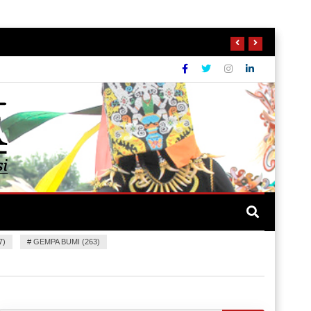
7)
#
GEMPA BUMI (263)