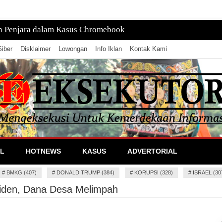
n Penjara dalam Kasus Chromebook
iber
Disklaimer
Lowongan
Info Iklan
Kontak Kami
lan Informasi
L
HOTNEWS
KASUS
ADVERTORIAL
#
BMKG (407)
#
DONALD TRUMP (384)
#
KORUPSI (328)
#
ISRAEL (30
siden, Dana Desa Melimpah