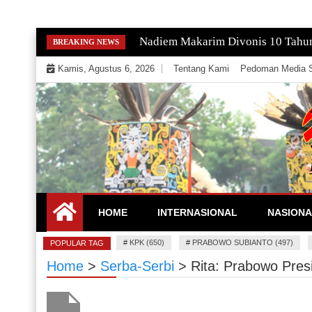
Skip
Nadiem Makarim Divonis 10 Tahu
BREAKING NEWS
to
Kamis, Agustus 6, 2026
Tentang Kami
Pedoman Media S
content
Mengeksekusi Berita Untuk Kemerdekaan dan Keadi
EKSEKUTOR
HOME
INTERNASIONAL
NASIONA
#
KPK (650)
#
PRABOWO SUBIANTO (497)
POPULAR TAG
Home
>
Serba-Serbi
>
Rita: Prabowo Pre