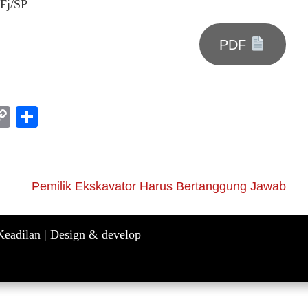
dFj/SP
PDF
am
l
rint
Copy
Share
Link
Pemilik Ekskavator Harus Bertanggung Jawab
eadilan |
Design & develop