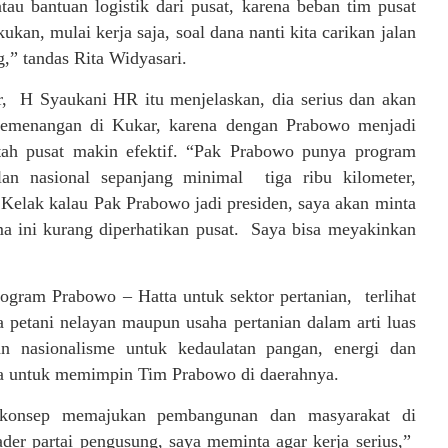
atau bantuan logistik dari pusat, karena beban tim pusat
ukan, mulai kerja saja, soal dana nanti kita carikan jalan
,” tandas Rita Widyasari.
r, H Syaukani HR itu menjelaskan, dia serius dan akan
 pemenangan di Kukar, karena dengan Prabowo menjadi
tah pusat makin efektif. “Pak Prabowo punya program
an nasional sepanjang minimal tiga ribu kilometer,
 Kelak kalau Pak Prabowo jadi presiden, saya akan minta
ma ini kurang diperhatikan pusat. Saya bisa meyakinkan
rogram Prabowo – Hatta untuk sektor pertanian, terlihat
 petani nelayan maupun usaha pertanian dalam arti luas
n nasionalisme untuk kedaulatan pangan, energi dan
ita untuk memimpin Tim Prabowo di daerahnya.
 konsep memajukan pembangunan dan masyarakat di
der partai pengusung, saya meminta agar kerja serius,”