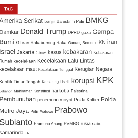
TAG
BMKG
Amerika Serikat
banjir
Bareskrim Polri
Donald Trump
Gempa
Damkar
DPRD
gaza
Bumi
iran
IKN
Gibran Rakabuming Raka
Gunung Semeru
israel
kebakaran
Jakarta
kasus
Kebakaran
Jokowi
Kecelakaan Lalu Lintas
kecelakaan
Rumah
Kerugian Negara
kecelakaan maut
Kecelakaan Tunggal
KPK
korupsi
Konflik Timur Tengah
Korsleting Listrik
narkoba
Mahkamah Konstitusi
Palestina
Lebanon
Pembunuhan
Polda
penemuan mayat
Polda Kaltim
Prabowo
Metro Jaya
Polri
Prabowo
Subianto
PVMBG
rusia
sabu
Pramono Anung
samarinda
TNI