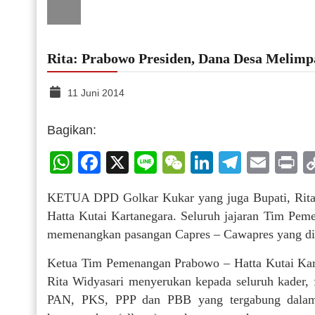
Rita: Prabowo Presiden, Dana Desa Melimp
11 Juni 2014
Bagikan:
WhatsApp
Facebook
X
Line
WeChat
LinkedIn
Telegr
Emai
P
KETUA DPD Golkar Kukar yang juga Bupati, Rit
Hatta Kutai Kartanegara. Seluruh jajaran Tim Pem
memenangkan pasangan Capres – Cawapres yang diu
Ketua Tim Pemenangan Prabowo – Hatta Kutai Kar
Rita Widyasari menyerukan kepada seluruh kader, f
PAN, PKS, PPP dan PBB yang tergabung dalam 