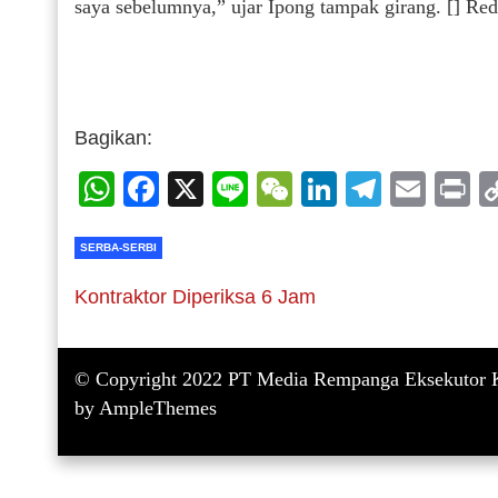
saya sebelumnya,” ujar Ipong tampak girang. [] Re
Bagikan:
WhatsApp
Facebook
X
Line
WeChat
LinkedIn
Telegr
Emai
P
SERBA-SERBI
Kontraktor Diperiksa 6 Jam
© Copyright 2022 PT Media Rempanga Eksekutor K
by AmpleThemes