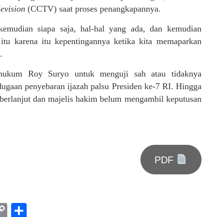
levision
(CCTV) saat proses penangkapannya.
 kemudian siapa saja, hal-hal yang ada, dan kemudian
 itu karena itu kepentingannya ketika kita memaparkan
.
a hukum Roy Suryo untuk menguji sah atau tidaknya
dugaan penyebaran ijazah palsu Presiden ke-7 RI. Hingga
 berlanjut dan majelis hakim belum mengambil keputusan
PDF
am
l
rint
Copy
Share