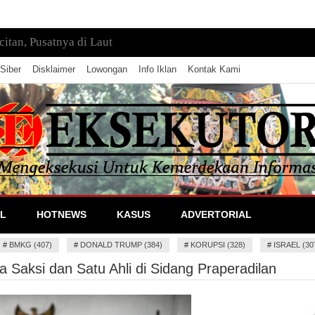
tan, Pusatnya di Laut
Siber
Disklaimer
Lowongan
Info Iklan
Kontak Kami
lan Informasi
L
HOTNEWS
KASUS
ADVERTORIAL
#
BMKG (407)
#
DONALD TRUMP (384)
#
KORUPSI (328)
#
ISRAEL (30
 Saksi dan Satu Ahli di Sidang Praperadilan