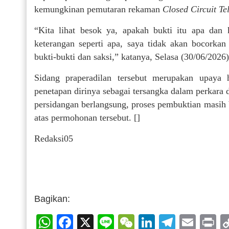
kemungkinan pemutaran rekaman
Closed Circuit Te
“Kita lihat besok ya, apakah bukti itu apa dan
keterangan seperti apa, saya tidak akan bocorkan
bukti-bukti dan saksi,” katanya, Selasa (30/06/2026)
Sidang praperadilan tersebut merupakan upay
penetapan dirinya sebagai tersangka dalam perkara 
persidangan berlangsung, proses pembuktian masih
atas permohonan tersebut. []
Redaksi05
Bagikan:
WhatsApp
Facebook
X
Line
WeChat
LinkedIn
Telegr
Emai
P