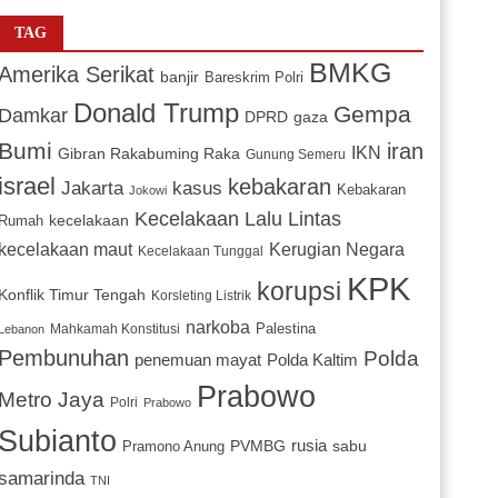
TAG
BMKG
Amerika Serikat
banjir
Bareskrim Polri
Donald Trump
Gempa
Damkar
DPRD
gaza
Bumi
iran
IKN
Gibran Rakabuming Raka
Gunung Semeru
israel
kebakaran
Jakarta
kasus
Kebakaran
Jokowi
Kecelakaan Lalu Lintas
kecelakaan
Rumah
Kerugian Negara
kecelakaan maut
Kecelakaan Tunggal
KPK
korupsi
Konflik Timur Tengah
Korsleting Listrik
narkoba
Mahkamah Konstitusi
Palestina
Lebanon
Pembunuhan
Polda
penemuan mayat
Polda Kaltim
Prabowo
Metro Jaya
Polri
Prabowo
Subianto
PVMBG
rusia
sabu
Pramono Anung
samarinda
TNI