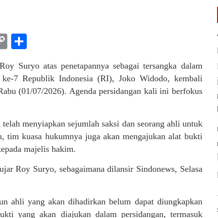
am
l
rint
Copy
Share
Link
Roy Suryo atas penetapannya sebagai tersangka dalam
n ke-7 Republik Indonesia (RI), Joko Widodo, kembali
 Rabu (01/07/2026). Agenda persidangan kali ini berfokus
telah menyiapkan sejumlah saksi dan seorang ahli untuk
u, tim kuasa hukumnya juga akan mengajukan alat bukti
kepada majelis hakim.
” ujar Roy Suryo, sebagaimana dilansir Sindonews, Selasa
pun ahli yang akan dihadirkan belum dapat diungkapkan
bukti yang akan diajukan dalam persidangan, termasuk