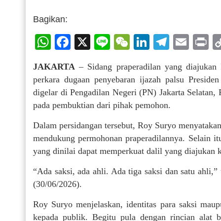
Bagikan:
WhatsApp
Facebook
X
Line
WeChat
LinkedIn
Telegr
Emai
P
JAKARTA
– Sidang praperadilan yang diajukan 
perkara dugaan penyebaran ijazah palsu Preside
digelar di Pengadilan Negeri (PN) Jakarta Selatan,
pada pembuktian dari pihak pemohon.
Dalam persidangan tersebut, Roy Suryo menyatakan 
mendukung permohonan praperadilannya. Selain it
yang dinilai dapat memperkuat dalil yang diajukan 
“Ada saksi, ada ahli. Ada tiga saksi dan satu ahli,
(30/06/2026).
Roy Suryo menjelaskan, identitas para saksi mau
kepada publik. Begitu pula dengan rincian alat 