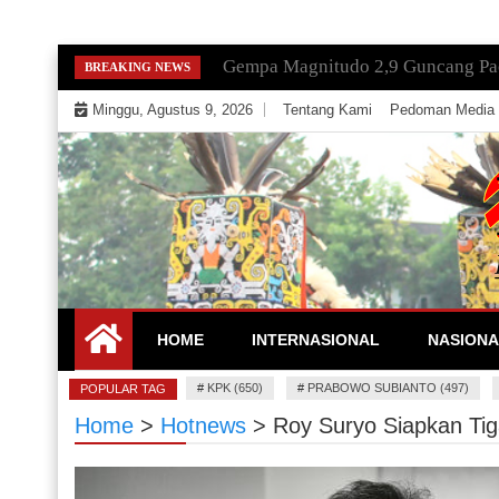
Skip
Gempa Magnitudo 2,9 Guncang Paci
BREAKING NEWS
to
Minggu, Agustus 9, 2026
Tentang Kami
Pedoman Media 
content
Mengeksekusi Berita Untuk Kemerdekaan dan Keadi
EKSEKUTOR
HOME
INTERNASIONAL
NASIONA
#
KPK (650)
#
PRABOWO SUBIANTO (497)
POPULAR TAG
Home
>
Hotnews
>
Roy Suryo Siapkan Tiga