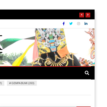
7)
#
GEMPA BUMI (263)