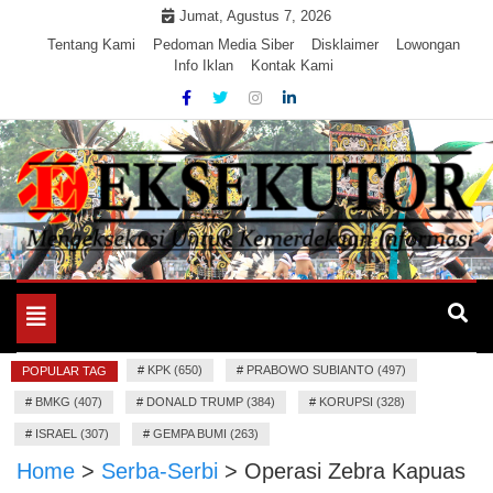
Skip
Jumat, Agustus 7, 2026
to
Tentang Kami
Pedoman Media Siber
Disklaimer
Lowongan
Info Iklan
Kontak Kami
content
Mengeksekusi Berita Untuk Kemerdekaan dan Keadilan
EKSEKUTOR
Informasi
Toggle
navigation
#
KPK (650)
#
PRABOWO SUBIANTO (497)
POPULAR TAG
#
BMKG (407)
#
DONALD TRUMP (384)
#
KORUPSI (328)
#
ISRAEL (307)
#
GEMPA BUMI (263)
Home
>
Serba-Serbi
>
Operasi Zebra Kapuas