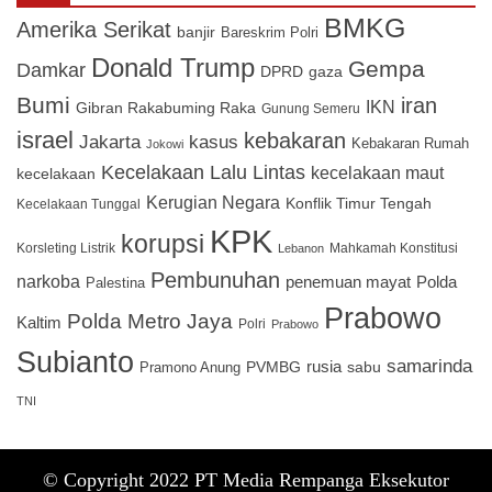
BMKG
Amerika Serikat
banjir
Bareskrim Polri
Donald Trump
Gempa
Damkar
DPRD
gaza
Bumi
iran
IKN
Gibran Rakabuming Raka
Gunung Semeru
israel
kebakaran
Jakarta
kasus
Kebakaran Rumah
Jokowi
Kecelakaan Lalu Lintas
kecelakaan maut
kecelakaan
Kerugian Negara
Konflik Timur Tengah
Kecelakaan Tunggal
KPK
korupsi
Korsleting Listrik
Mahkamah Konstitusi
Lebanon
Pembunuhan
narkoba
penemuan mayat
Polda
Palestina
Prabowo
Polda Metro Jaya
Kaltim
Polri
Prabowo
Subianto
samarinda
PVMBG
rusia
sabu
Pramono Anung
TNI
© Copyright 2022 PT Media Rempanga Eksekutor