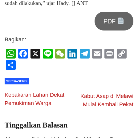
sudah dilakukan,” ujar Hady. [] ANT
PDF
Bagikan:
WhatsApp
Facebook
X
Line
WeChat
LinkedIn
Telegram
Email
Print
C
Li
Share
SERBA-SERBI
Kebakaran Lahan Dekati
Kabut Asap di Melawi
Pemukiman Warga
Mulai Kembali Pekat
Tinggalkan Balasan